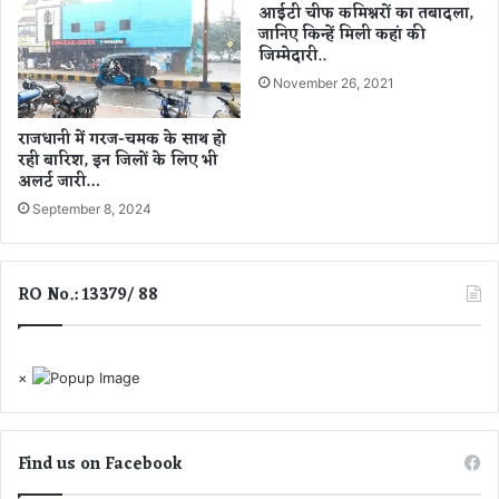
गों
य
आईटी चीफ कमिश्नरों का तबादला,
से
ने
जानिए किन्हें मिली कहां की
की
लि
जिम्मेदारी..
गो
या
November 26, 2021
प
फै
नी
स
राजधानी में गरज-चमक के साथ हो
य
ला
रही बारिश, इन जिलों के लिए भी
ता
,
अलर्ट जारी…
र
छा
September 8, 2024
ख
त्रों
ने
को
की
मि
अ
ली
RO No.: 13379/ 88
पी
रा
ल
ह
त
×
Find us on Facebook