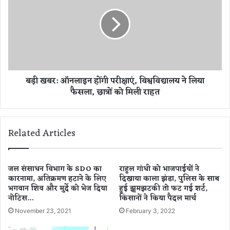
थ
ख
प
ब
र्स
र
न
:
ल
ऑ
फो
न
टो
ला
बड़ी खबर: ऑनलाइन होंगी परीक्षाएं, विश्वविद्यालय ने लिया
ज
इ
फैसला, छात्रों को मिली राहत
हु
न
ईं
हों
वा
गी
य
प
Related Articles
र
री
ल
क्षा
,
एं
जै
,
जल संसाधन विभाग के SDO का
राहुल गांधी को भाजपाईयों ने
क
कारनामा, अतिक्रमण हटाने के लिए
दिखाया काला झंडा, पुलिस के साथ
वि
भगवान शिव और मुर्दे को भेज दिया
हुई झूमझटकी तो फट गई शर्ट,
ली
श्व
नोटिस…
किसानों ने किया पैदल मार्च
न
वि
ने
द्या
November 23, 2021
February 3, 2022
लो
ल