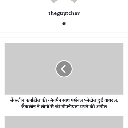
theguptchar
We
bsi
te
जै
क
ली
न
फ
र्नां
डी
ज
की
जैकलीन फर्नांडीज की कॉनमैन साथ पर्सनल फोटोज हुईं वायरल,
कॉ
जैकलीन ने लोगों से की गोपनीयता रखने की अपील
न
मै
न
ब
सा
ड़ी