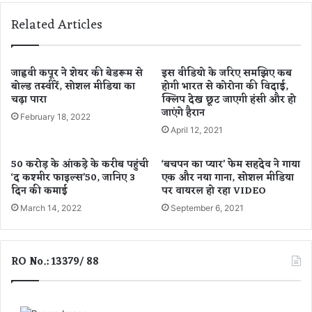
री
ढ़
Related Articles
का
में
रा
शि
शि
क्षा
फ
का
जाह्नवी कपूर ने शेयर की बेडरूम से
इस वीडियो के जरिए समझिए कब
ल
डि
बोल्ड तस्वीरें, सोशल मीडिया का
होगी भारत से कोरोना की विदाई,
-
चढ़ा पारा
क्लिप देख छूट जाएगी हंसी और हो
जि
जाएंगे हैरान
कु
ट
February 18, 2022
छ
ल
April 12, 2021
रा
यु
शि
ग
50 करोड़ के आंकड़े के करीब पहुंची
‘बचपन का प्यार’ फेम सहदेव ने गाया
यों
-
‘द कश्मीर फाइल्स’50, जानिए 3
एक और नया गाना, सोशल मीडिया
को
8
दिन की कमाई
पर वायरल हो रहा VIDEO
ख
8
March 14, 2022
September 6, 2021
र्चे
.
प
6
र
3
र
RO No.: 13379/ 88
%
ख
वि
ना
द्या
हो
र्थि