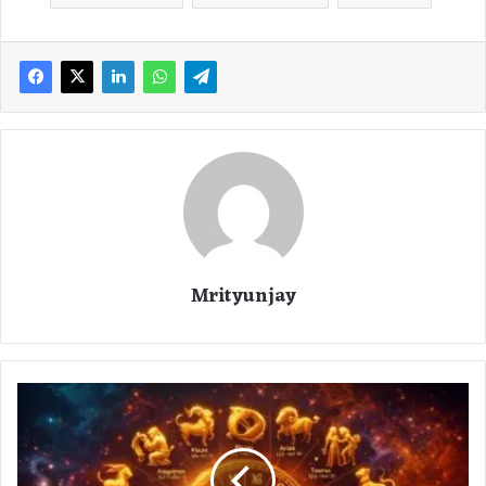
Mrityunjay
H
o
r
o
s