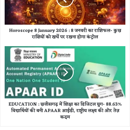
c
o
p
e
Horoscope 8 January 2026 : 8 जनवरी का राशिफल- कुछ
8
राशियों को खर्चे पर रखना होगा कंट्रोल
J
a
n
E
u
D
a
U
r
C
y
A
2
T
0
I
2
O
6
N
EDUCATION : छत्तीसगढ़ में शिक्षा का डिजिटल युग- 88.63%
:
:
विद्यार्थियों की बनी APAAR आईडी, राष्ट्रीय लक्ष्य की ओर तेज़
8
छ
ज
कदम
त्ती
न
स
व
ग