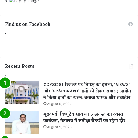
×
गा
यों
कं
की
ट्रो
ब
ल
नी
Find us on Facebook
A
P
A
A
R
आ
Recent Posts
ई
डी
,
CGPSC SI रिजल्ट पर विपक्ष का हमला, ‘NEWS’
रा
और ‘SPACERANI’ नामों को लेकर सवाल; आयोग
ष्ट्री
ने किया दावों का खंडन, बताया भ्रामक और तथ्यहीन
य
August 6, 2026
ल
क्ष्य
मुख्यमंत्री विष्णुदेव साय का 6 अगस्त का व्यस्त
की
कार्यक्रम, मंत्रालय में समीक्षा बैठकों का रहेगा दौर
ओ
August 5, 2026
र