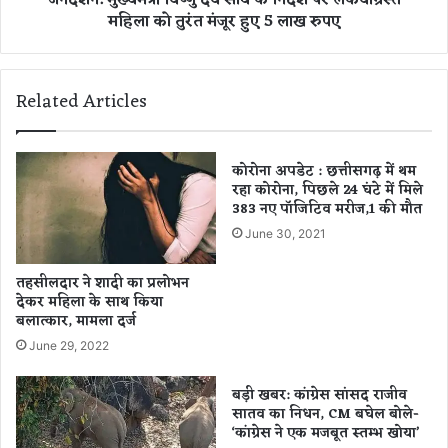
महिला को तुरंत मंजूर हुए 5 लाख रुपए
स
वि
:
ष्णु
धु
दे
रं
व
Related Articles
ध
सा
र
य
ब
के
नी
नि
कोरोना अपडेट : छत्तीसगढ़ में थम
स
रहा कोरोना, पिछले 24 घंटे में मिले
र्दे
383 नए पॉजिटिव मरीज,1 की मौत
ब
श
से
प
June 30, 2021
ज्या
र
दा
ल
तहसीलदार ने शादी का प्रलोभन
क
क
देकर महिला के साथ किया
मा
वा
बलात्कार, मामला दर्ज
ई
ग्र
June 29, 2022
क
स्त
र
म
बड़ी खबर: कांग्रेस सांसद राजीव
ने
हि
सातव का निधन, CM बघेल बोले-
वा
ला
‘कांग्रेस ने एक मजबूत स्तम्भ खोया’
ली
को