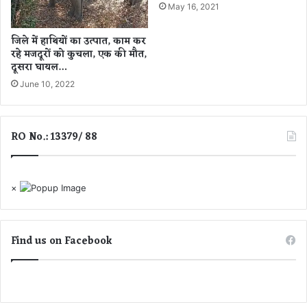
हिं
May 16, 2021
तु
दी
रं
फि
त
जिले में हाथियों का उत्पात, काम कर
ल्म
मं
रहे मजदूरों को कुचला, एक की मौत,
दूसरा घायल…
जू
र
June 10, 2022
हु
ए
5
RO No.: 13379/ 88
ला
ख
रु
प
×
ए
Find us on Facebook