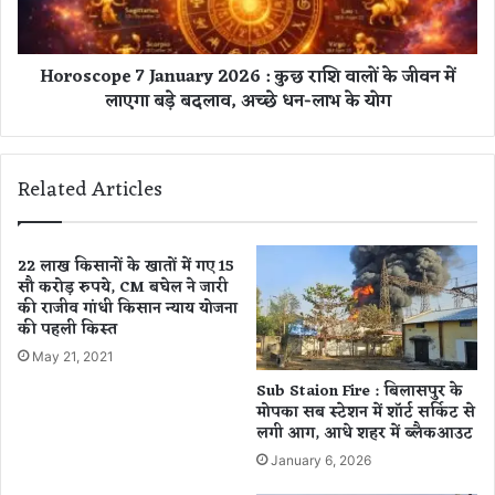
र
o
के
p
मो
e
Horoscope 7 January 2026 : कुछ राशि वालों के जीवन में
प
7
लाएगा बड़े बदलाव, अच्छे धन-लाभ के योग
का
J
स
a
ब
n
स्टे
u
Related Articles
श
a
न
r
में
y
शॉ
2
22 लाख किसानों के खातों में गए 15
र्ट
सौ करोड़ रुपये, CM बघेल ने जारी
0
की राजीव गांधी किसान न्याय योजना
स
2
की पहली किस्त
र्कि
6
ट
:
May 21, 2021
से
कु
Sub Staion Fire : बिलासपुर के
ल
छ
मोपका सब स्टेशन में शॉर्ट सर्किट से
गी
रा
लगी आग, आधे शहर में ब्लैकआउट
आ
शि
January 6, 2026
ग
वा
,
लों