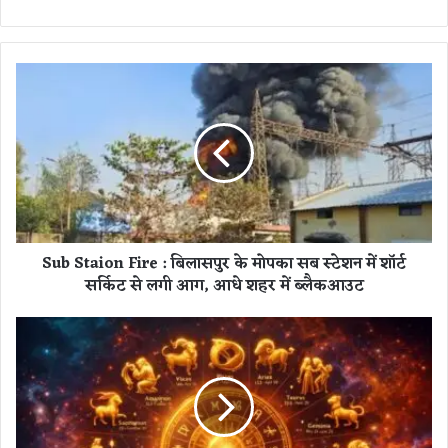
S
u
b
S
t
a
i
o
n
Sub Staion Fire : बिलासपुर के मोपका सब स्टेशन में शॉर्ट
F
सर्किट से लगी आग, आधे शहर में ब्लैकआउट
i
r
e
H
:
o
बि
r
ला
o
स
s
पु
c