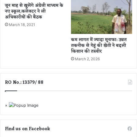
जून माह से खुलेंगे अंग्रेजी माध्यम के
आ
के
नए स्कूल,कलेक्टर ने ली
धे
जी
अधिकारीयों की बैठक
श
व
ह
March 18, 2021
न
र
में
में
ला
कम लागत में ज्यादा मुनाफा: उन्नत
ब्लै
ए
तकनीक से गेहूं की खेती ने बदली
क
किसान की तस्वीर
गा
आ
ब
March 2, 2026
उ
ड़े
ट
ब
द
RO No.: 13379/ 88
ला
व
,
अ
×
च्छे
ध
न
Find us on Facebook
-
ला