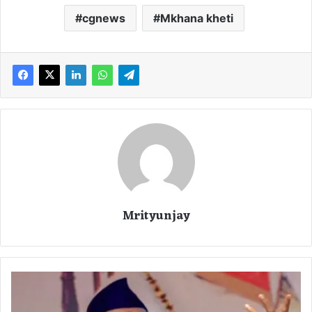
cgnews
Mkhana kheti
Mrityunjay
आ
ज
छ