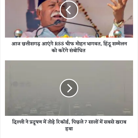
त्ती
स
ग
ढ़
आ
एं
आज छत्तीसगढ़ आएंगे RSS चीफ मोहन भागवत, हिंदू सम्मेलन
गे
को करेंगे संबोधित
R
S
S
दि
ची
ल्ली
फ
ने
मो
प्र
ह
दू
न
ष
भा
ण
ग
में
व
तो
दिल्ली ने प्रदूषण में तोड़े रिकॉर्ड, पिछले 7 सालों में सबसे खराब
त
ड़े
हवा
,
रि
हिं
कॉ