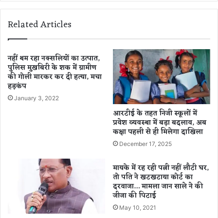
दू
र्ड
स
,
Related Articles
म्मे
पि
ल
छ
न
ले
को
7
नहीं थम रहा नक्सलियों का उत्पात,
क
पुलिस मुखबिरी के शक में ग्रामीण
सा
की गोली मारकर कर दी हत्या, मचा
रें
लों
हड़कंप
गे
में
सं
स
January 3, 2022
बो
ब
आरटीई के तहत निजी स्कूलों में
धि
से
प्रवेश व्यवस्था में बड़ा बदलाव, अब
त
ख
कक्षा पहली से ही मिलेगा दाखिला
रा
December 17, 2025
ब
ह
मायके में रह रही पत्नी नहीं लौटी घर,
वा
तो पति ने खटखटाया कोर्ट का
दरवाजा… मामला जान साले ने की
जीजा की पिटाई
May 10, 2021