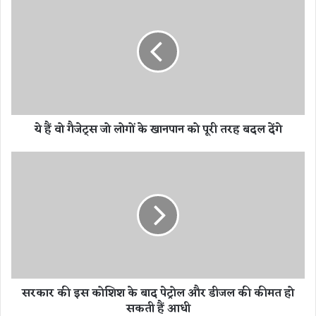
हैं
वो
गै
जे
ट्स
जो
लो
गों
ये हैं वो गैजेट्स जो लोगों के खानपान को पूरी तरह बदल देंगे
के
खा
न
स
पा
र
न
का
को
र
पू
की
री
इ
त
स
र
को
ह
शि
सरकार की इस कोशिश के बाद पेट्रोल और डीजल की कीमत हो
ब
श
सकती हैं आधी
द
के