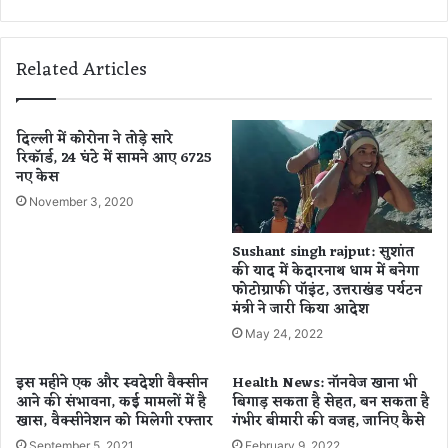
ल
बा
दें
द
गे
पे
Related Articles
ट्रो
ल
औ
र
दिल्ली में कोरोना ने तोड़े सारे
रिकॉर्ड, 24 घंटे में सामने आए 6725
डी
नए केस
ज
ल
November 3, 2020
की
की
Sushant singh rajput: सुशांत
म
की याद में केदारनाथ धाम में बनेगा
त
फोटोग्राफी पॉइंट, उत्तराखंड पर्यटन
हो
मंत्री ने जारी किया आदेश
स
May 24, 2022
क
ती
इस महीने एक और स्‍वदेशी वैक्‍सीन
Health News: नॉनवेज खाना भी
हैं
आने की संभावना, कई मामलों में है
बिगाड़ सकता है सेहत, बन सकता है
आ
खास, वैक्सीनेशन को मिलेगी रफ्तार
गंभीर बीमारी की वजह, जानिए कैसे
धी
September 5, 2021
February 9, 2022