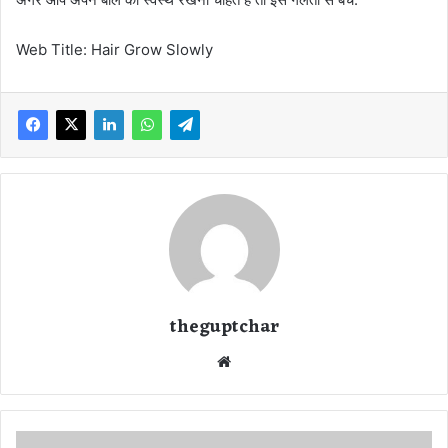
Web Title: Hair Grow Slowly
theguptchar
We
bsi
te
ये