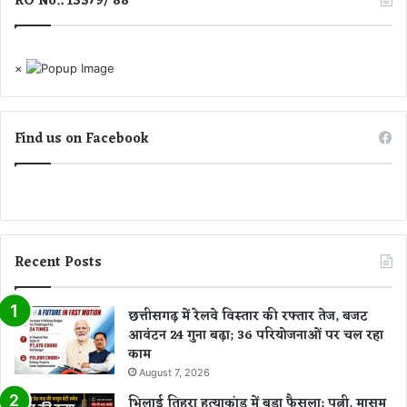
RO No.: 13379/ 88
श
ख्य
भ
मं
क्ति
त्री
×
का
वि
ज
ष्णु
ज़्बा
दे
व
Find us on Facebook
सा
य
Recent Posts
छत्तीसगढ़ में रेलवे विस्तार की रफ्तार तेज, बजट
आवंटन 24 गुना बढ़ा; 36 परियोजनाओं पर चल रहा
काम
August 7, 2026
भिलाई तिहरा हत्याकांड में बड़ा फैसला: पत्नी, मासूम