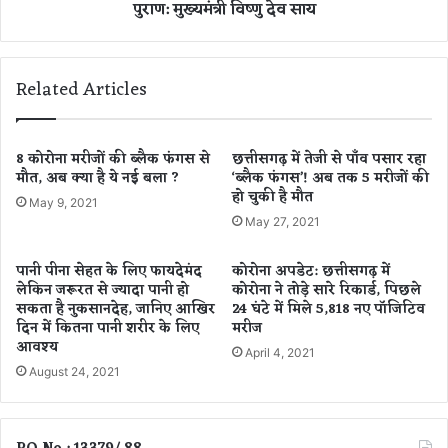
पुराण: मुख्यमंत्री विष्णु देव साय
ल
आ
र
ध्या
रि
त्मि
ली
क
Related Articles
ज
चे
-
त
स
ना
नी
का
8 कोरोना मरीजों की ब्लैक फंगस से
छत्तीसगढ़ में तेजी से पाँव पसार रहा
दे
मौत, अब क्या है ये नई बला ?
‘ब्लैक फंगस’! अब तक 5 मरीजों की
स
हो चुकी है मौत
ओ
श
May 9, 2021
ल
क्त
May 27, 2021
की
सं
आ
ग
पानी पीना सेहत के लिए फायदेमंद
कोरोना अपडेट: छत्तीसगढ़ में
वा
म
लेकिन जरूरत से ज्यादा पानी हो
कोरोना ने तोड़े सारे रिकार्ड, पिछले
ज़
है
सकता है नुकसानदेह, जानिए आखिर
24 घंटे में मिले 5,818 नए पॉजिटिव
ने
शि
दिन में कितना पानी शरीर के लिए
मरीज
फि
व
आवश्य
April 4, 2021
र
पु
August 24, 2021
ज
रा
गा
ण
या
:
दे
मु