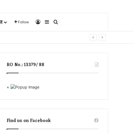
ल
Log In
Sidebar
Search for
Follow
RO No.: 13379/ 88
×
Find us on Facebook