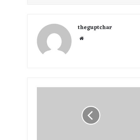
theguptchar
We
bsi
te
1
5
मा
र्च
रा
शि
फ
ल