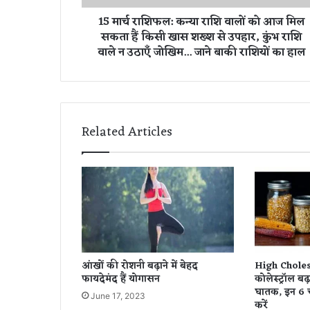
:
15 मार्च राशिफल: कन्या राशि वालों को आज मिल
क
सकता हैं किसी खास शख्श से उपहार, कुंभ राशि
न्या
वाले न उठाएँ जोखिम... जाने बाकी राशियों का हाल
रा
शि
वा
लों
को
आ
Related Articles
ज
मि
ल
स
क
ता
हैं
कि
सी
आंखों की रोशनी बढ़ाने में बेहद
High Cholest
खा
फायदेमंद हैं योगासन
कोलेस्ट्रॉल बढ
स
घातक, इन 6 च
June 17, 2023
श
करें