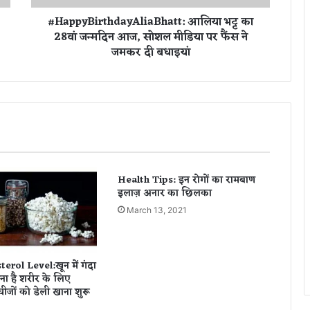
r
#HappyBirthdayAliaBhatt: आलिया भट्ट का
t
28वां जन्मदिन आज, सोशल मीडिया पर फैंस ने
h
जमकर दी बधाइयां
d
a
y
A
l
i
a
B
h
Health Tips: इन रोगों का रामबाण
a
इलाज़ अनार का छिलका
t
t
March 13, 2021
:
आ
लि
erol Level:खून में गंदा
या
़ना है शरीर के लिए
भ
ीजों को डेली खाना शुरू
ट्ट