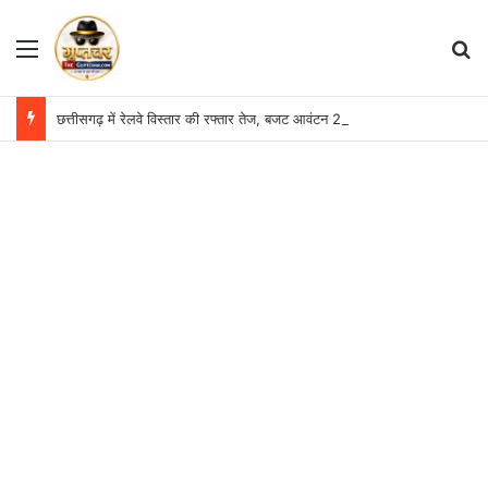
Menu
S
छत्तीसगढ़ में रेलवे विस्तार की रफ्तार तेज, बजट आवंटन 24 गुना बढ़ा; 36 परियोजनाओं पर चल रहा काम