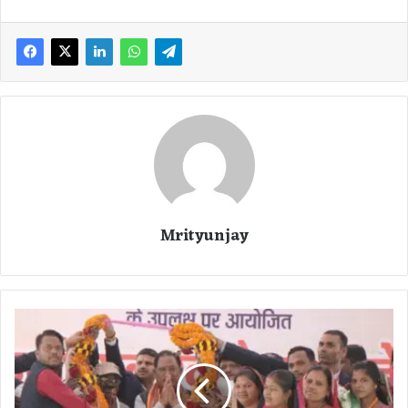
Mrityunjay
C
G
N
e
w