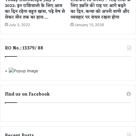
Today Horoscope July 3
राशिफल 16 जनवरी : सिंह राशि के
2022: इन राशिवालो के लिए आज
लिए उन्नति की राह पर आगे बढ़ने
S
का दिन रहेगा बहुत खास, पढ़े मेष से
का दिन, कन्या को अपनी वाणी और
D
लेकर मीन तक का हाल….
व्यवहार पर संयम रखना होगा
M
ने
July 3, 2022
January 15, 2026
ज
म
क
RO No.: 13379/ 88
र
लु
टा
ए
×
पै
से
,
Find us on Facebook
का
र्य
क्र
म
में
अ
श्ली
Recent Posts