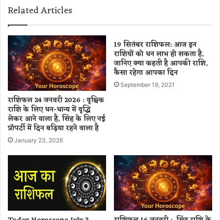
र
Related Articles
आ
ना
गे
च
ब
ने
ढ़
ल
19 सितंबर राशिफल: आज इन
र
गीं
राशियों को धन लाभ हो सकता है,
ही
जानिए क्या कहती है आपकी राशि,
डां
कैसा रहेगा आपका दिन
है
स
स
र्स
September 19, 2021
र
,
राशिफल 24 जनवरी 2026 : वृश्चिक
का
पु
राशि के लिए धन-धान्य में वृद्धि
र
लि
लेकर आने वाला है, सिंह के लिए नई
:
स
प्रॉपर्टी में दिन बढ़िया रहने वाला है
मु
क
January 23, 2026
ख्य
र्मि
मं
यों
त्री
ने
सा
कि
य
या
कि
स
,