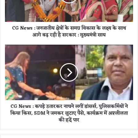
s
:
ज
न
CG News : जनजातीय क्षेत्रों के समग्र विकास के लक्ष्य के साथ
जा
आगे बढ़ रही है सरकार : मुख्यमंत्री साय
ती
य
क्षे
C
त्रों
G
के
N
स
e
म
w
ग्र
s
वि
:
का
क
स
प
CG News : कपड़े उतारकर नाचने लगीं डांसर्स, पुलिसकर्मियों ने
के
ड़े
किया किस, SDM ने जमकर लुटाए पैसे, कार्यक्रम में अश्लीलता
ल
उ
क्ष्य
की हदें पार
ता
के
र
सा
क
थ