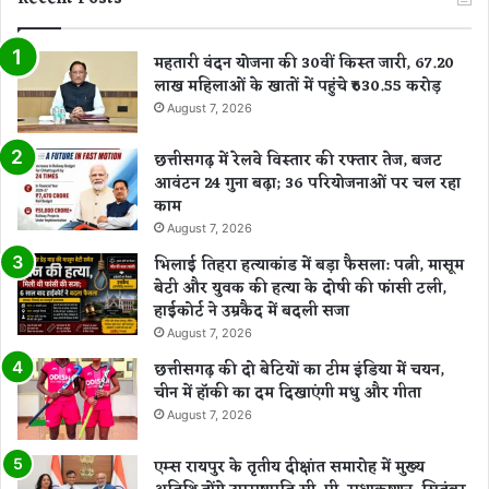
ल
ता
की
महतारी वंदन योजना की 30वीं किस्त जारी, 67.20
ह
लाख महिलाओं के खातों में पहुंचे ₹630.55 करोड़
दें
August 7, 2026
पा
र
छत्तीसगढ़ में रेलवे विस्तार की रफ्तार तेज, बजट
आवंटन 24 गुना बढ़ा; 36 परियोजनाओं पर चल रहा
काम
August 7, 2026
भिलाई तिहरा हत्याकांड में बड़ा फैसला: पत्नी, मासूम
बेटी और युवक की हत्या के दोषी की फांसी टली,
हाईकोर्ट ने उम्रकैद में बदली सजा
August 7, 2026
छत्तीसगढ़ की दो बेटियों का टीम इंडिया में चयन,
चीन में हॉकी का दम दिखाएंगी मधु और गीता
August 7, 2026
एम्स रायपुर के तृतीय दीक्षांत समारोह में मुख्य