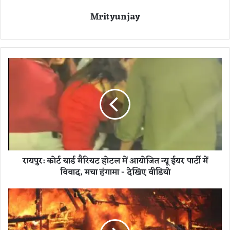
Mrityunjay
रा
य
पु
र
:
को
र्ट
या
र्ड
रायपुर: कोर्ट यार्ड मैरियट होटल में आयोजित न्यू ईयर पार्टी में
मै
विवाद, मचा हंगामा - देखिए वीडियो
रि
य
ट
स्वि
हो
ट्ज
ट
र
ल
लैं