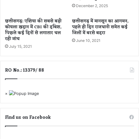
-
,
December 2, 2025
दे
1
खि
0
छत्तीसगढ़: एशिया की सबसे बड़ी
छत्तीसगढ़ में मानसून का आगमन,
ए
लो
कोयला खदान में CBI की दबिश,
पहले ही दिन राजधानी समेत कई
वी
ग
पिछले कई दिनों से लगातार चल
जिलों में बरसे बदरा
डि
मा
रही जांच
यो
June 10, 2021
रे
July 15, 2021
ग
ए
RO No.: 13379/ 88
×
Find us on Facebook