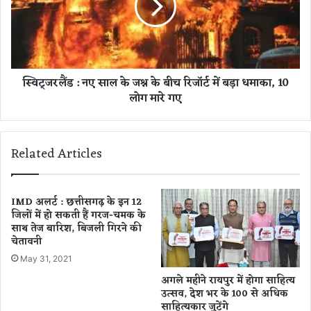
में
ड
आ
:
यो
न
जि
ए
त
सा
स्विट्जरलैंड : नए साल के जश्न के बीच रिजॉर्ट में बड़ा धमाका, 10
न्यू
ल
लोग मारे गए
ई
के
य
ज
र
श्न
पा
के
Related Articles
र्टी
बी
में
च
वि
रि
वा
जॉ
IMD अलर्ट : छत्तीसगढ़ के इन 12
द
जिलों में हो सकती हैं गरज-चमक के
र्ट
साथ तेज बारिश, बिजली गिरने की
,
में
चेतावनी
म
ब
चा
ड़ा
May 31, 2021
हं
ध
अगले महीने रायपुर में होगा साहित्य
गा
मा
उत्सव, देश भर के 100 से अधिक
मा
का
साहित्यकार जुटेंगे