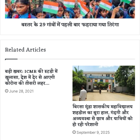
क
गां
की
वों
मौ
में
बस्तर के 29 गांवों में पहली बार फहराया गया तिरंगा
त
प
:
ह
दो
ली
स्तों
बा
Related Articles
के
र
सा
फ
थ
ह
छु
रा
बड़ी खबर: ICMR की स्टडी में
ट्टि
खुलासा, देश में देर से आएगी
या
कोरोना की तीसरी लहर…
यां
ग
म
या
June 28, 2021
ना
ति
ने
रं
बिरसा मुंडा शासकीय महाविद्यालय
ग
गा
शहडोल का बुरा हाल, गंदगी और
या
अव्यवस्था से छात्र और यात्रियों को
था
हो रही परेशानी
,
September 9, 2025
3