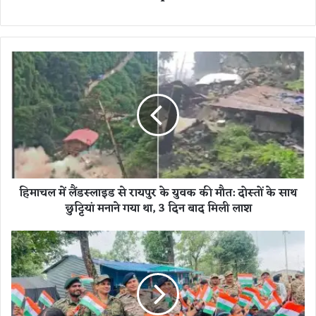
हि
मा
च
ल
में
लैं
ड
स्ला
इ
हिमाचल में लैंडस्लाइड से रायपुर के युवक की मौत: दोस्तों के साथ
ड
छुट्टियां मनाने गया था, 3 दिन बाद मिली लाश
से
रा
य
ब
पु
स्त
र
र
के
के
यु
2
व
9