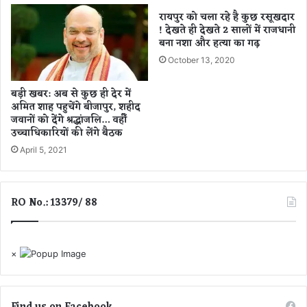
दि
रायपुर को चला रहे है कुछ रसूखदार
न
! देखते ही देखते 2 सालों में राजधानी
बा
बना नशा और हत्या का गढ़
द
October 13, 2020
मि
ली
ला
बड़ी खबर: अब से कुछ ही देर में
अमित शाह पहुचेंगे बीजापुर, शहीद
श
जवानों को देंगे श्रद्धांजलि… वहीँ
उच्चाधिकारियों की लेंगे बैठक
April 5, 2021
RO No.: 13379/ 88
×