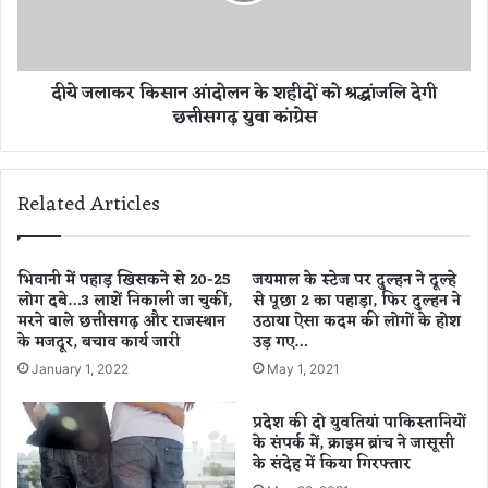
र
स
कि
,
सा
ब
न
दीये जलाकर किसान आंदोलन के शहीदों को श्रद्धांजलि देगी
द
आं
छत्तीसगढ़ युवा कांग्रेस
मा
दो
शों
ल
में
न
म
के
Related Articles
चा
श
ह
ही
ड़
दों
कं
को
भिवानी में पहाड़ खिसकने से 20-25
जयमाल के स्‍टेज पर दुल्‍हन ने दूल्‍हे
प
लोग दबे…3 लाशें निकाली जा चुकीं,
से पूछा 2 का पहाड़ा, फिर दुल्हन ने
श्र
मरने वाले छत्तीसगढ़ और राजस्थान
उठाया ऐसा कदम की लोगों के होश
द्धां
के मजदूर, बचाव कार्य जारी
उड़ गए…
ज
लि
January 1, 2022
May 1, 2021
दे
गी
प्रदेश की दो युवतियां पाकिस्तानियों
छ
के संपर्क में, क्राइम ब्रांच ने जासूसी
त्ती
के संदेह में किया गिरफ्तार
स