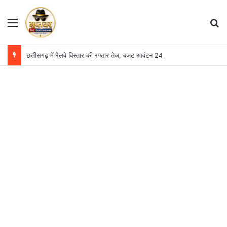
Menu
S
छत्तीसगढ़ में रेलवे विस्तार की रफ्तार तेज, बजट आवंटन 24 गुना बढ़ा; 36 परियोजनाओं पर चल रहा काम