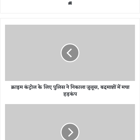
We
bsi
te
क्रा
इ
म
कं
ट्रो
ल
के
लि
ए
क्राइम कंट्रोल के लिए पुलिस ने निकाला जुलूस, बदमाशों में मचा
पु
हड़कंप
लि
स
ने
दी
नि
ये
का
ज
ला
ला
जु
क
लू