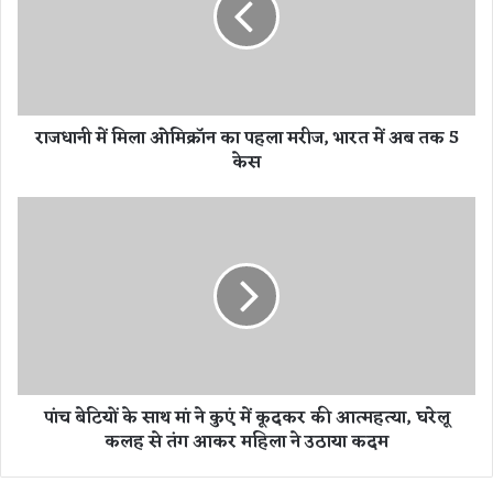
में
मि
ला
ओ
मि
राजधानी में मिला ओमिक्रॉन का पहला मरीज, भारत में अब तक 5
क्रॉ
केस
न
का
प
पां
ह
च
ला
बे
म
टि
री
यों
ज
के
,
सा
भा
थ
र
मां
पांच बेटियों के साथ मां ने कुएं में कूदकर की आत्महत्या, घरेलू
त
ने
कलह से तंग आकर महिला ने उठाया कदम
में
कु
अ
एं
ब
में