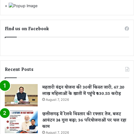
र
×
म
हि
ला
ने
Find us on Facebook
उ
ठा
या
क
द
म
Recent Posts
महतारी वंदन योजना की 30वीं किस्त जारी, 67.20
लाख महिलाओं के खातों में पहुंचे ₹630.55 करोड़
August 7, 2026
छत्तीसगढ़ में रेलवे विस्तार की रफ्तार तेज, बजट
आवंटन 24 गुना बढ़ा; 36 परियोजनाओं पर चल रहा
काम
August 7, 2026