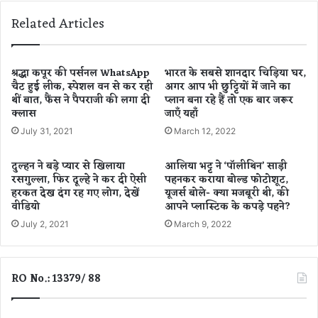
त
कू
Related Articles
क
द
5
क
के
र
स
की
श्रद्धा कपूर की पर्सनल WhatsApp
भारत के सबसे शानदार चिड़िया घर,
चैट हुई लीक, स्पेशल वन से कर रही
अगर आप भी छुट्टियों में जाने का
आ
थीं बात, फैंस ने पैपराजी की लगा दी
प्लान बना रहे हैं तो एक बार जरूर
त्म
क्लास
जाएँ यहाँ
ह
त्या
July 31, 2021
March 12, 2022
,
घ
दुल्हन ने बड़े प्यार से खिलाया
आलिया भट्ट ने ‘पॉलीथिन’ साड़ी
रे
रसगुल्ला, फिर दूल्हे ने कर दी ऐसी
पहनकर कराया बोल्ड फोटोशूट,
लू
हरकत देख दंग रह गए लोग, देखें
यूजर्स बोले- क्या मजबूरी थी, की
क
वीडियो
आपने प्लास्टिक के कपड़े पहने?
ल
July 2, 2021
March 9, 2022
ह
से
तं
RO No.: 13379/ 88
ग
आ
क