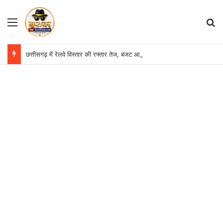
Menu
S
छत्तीसगढ़ में रेलवे विस्तार की रफ्तार तेज, बजट आवंटन 24 गुना बढ़ा; 36 परियोजनाओं पर चल रहा काम