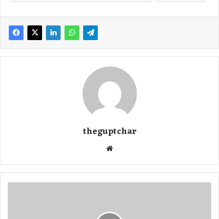
theguptchar
We
bsi
te
रा
ज
धा
नी