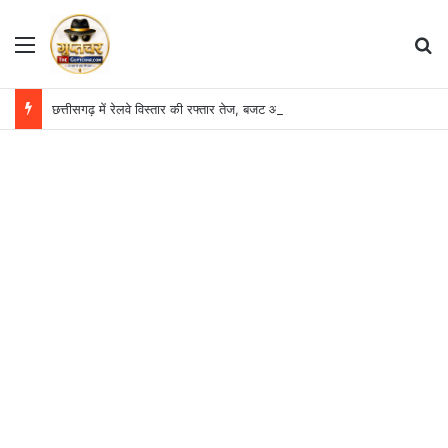
Menu
S
छत्तीसगढ़ में रेलवे विस्तार की रफ्तार तेज, बजट आवंटन 24 गुना बढ़ा; 36 परियोजनाओं पर चल रहा काम