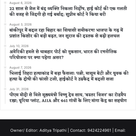
August 6, 2026
22 साल से जेल में बंद व्यक्ति निकला निर्दोष, हाई कोर्ट की एक गलती
की वजह से जिंदगी हो गई बर्बाद; सुप्रीम कोर्ट ने किया बरी
August 3, 2026
बांकीपुर में बदल रहा बिहार का सियासी समीकरण! भाजपा के गढ़ में
प्रशांत किशोर की बड़ी बढ़त, जन सुराज की दस्तक से बढ़ी हलचल
July 10, 2026
अमेरिकी हमले से चाबहार पोर्ट को नुकसान, भारत की रणनीतिक
परियोजना पर क्या पड़ेगा असर?
August 7, 2026
भिलाई तिहरा हत्याकांड में बड़ा फैसला: पत्नी, मासूम बेटी और युवक की
हत्या के दोषी की फांसी टली, हाईकोर्ट ने उम्रकैद में बदली सजा
July 31, 2026
पीएम मोदी से मिले मुख्यमंत्री विष्णु देव साय, ‘बस्तर विजन’ का रोडमैप
रखा; यूरिया प्लांट, AIIA और 461 गांवों के लिए मांगा केंद्र का सहयोग
Owner/ Editor: Aditya Tripathi | Contact: 9424224961 | Email: