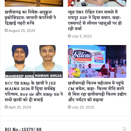
का
स
छत्तीसगढ़ का निवेश-अनुकूल
न्यूज़ एंकर रोहित रंजन मामले में
:
इकोसिस्टम: जापानी कंपनियों ने
रायपुर SSP ने दिया बयान, कहा-
मु
दिखाई गहरी रुचि
एक्सपर्ट से लीगल पहलुओं पर हो
ख्य
रही चर्चा
August 25, 2025
मं
July 5, 2022
त्री
वि
ष्णु
दे
व
सा
य
RCC एंड RMp के छात्रों ने JEE
छत्तीसगढ़ी फिल्म महोत्सव में पहुंचे
MAINS 2024 में दिया सर्वश्रेष्ठ
CM बघेल, कहा- फिल्म नीति बनने
परिणाम, Roy sir और RMp Sir ने
से मिल रहा छत्तीसगढ़ी फिल्म उद्योग
सभी छात्रों को दी बधाई
और पर्यटन को बढ़ावा
April 25, 2024
July 23, 2022
RO No.: 13379/ 88