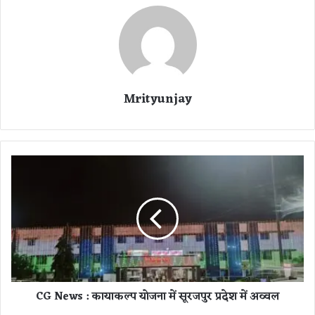
Mrityunjay
C
G
N
e
w
s
:
का
या
CG News : कायाकल्प योजना में सूरजपुर प्रदेश में अव्वल
क
ल्प