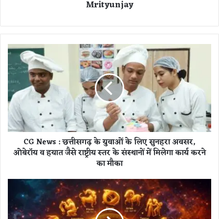
Mrityunjay
C
G
N
e
w
s
:
छ
त्ती
CG News : छत्तीसगढ़ के युवाओं के लिए सुनहरा अवसर,
स
ओबेरॉय व हयात जैसे राष्ट्रीय स्तर के संस्थानों में मिलेगा कार्य करने
ग
का मौका
ढ़
के
यु
रा
वा
शि
ओं
फ
के
ल