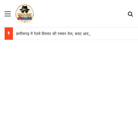
Menu
S
छत्तीसगढ़ में रेलवे विस्तार की रफ्तार तेज, बजट आवंटन 24 गुना बढ़ा; 36 परियोजनाओं पर चल रहा काम