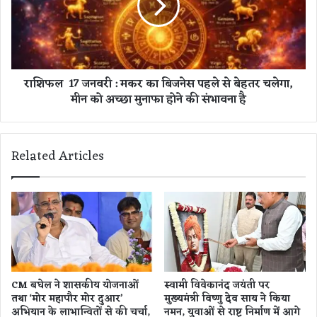
लि
ए
1
सु
7
न
ज
ह
न
राशिफल 17 जनवरी : मकर का बिजनेस पहले से बेहतर चलेगा,
रा
व
अ
मीन को अच्छा मुनाफा होने की संभावना है
री
व
:
स
म
र
क
Related Articles
,
र
ओ
का
बे
बि
रॉ
ज
य
ने
व
स
ह
प
या
ह
त
ले
CM बघेल ने शासकीय योजनाओं
स्वामी विवेकानंद जयंती पर
जै
से
तथा ‘मोर महापौर मोर दुआर’
मुख्यमंत्री विष्णु देव साय ने किया
से
बे
अभियान के लाभान्वितों से की चर्चा,
नमन, युवाओं से राष्ट्र निर्माण में आगे