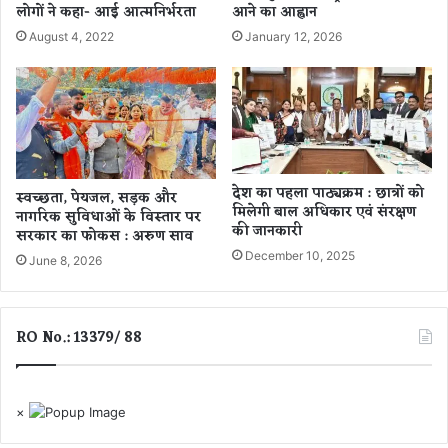
रा
ह
लोगों ने कहा- आई आत्मनिर्भरता
आने का आह्वान
ष्ट्री
त
August 4, 2022
January 12, 2026
य
र
स्त
च
र
ले
के
गा
सं
,
स्था
मी
नों
न
देश का पहला पाठ्यक्रम : छात्रों को
में
को
स्वच्छता, पेयजल, सड़क और
मिलेगी बाल अधिकार एवं संरक्षण
मि
नागरिक सुविधाओं के विस्तार पर
अ
की जानकारी
सरकार का फोकस : अरुण साव
ले
च्छा
गा
December 10, 2025
मु
June 8, 2026
का
ना
र्य
फा
क
हो
RO No.: 13379/ 88
र
ने
ने
की
का
सं
मौ
भा
×
का
व
ना