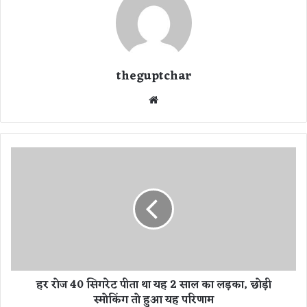
theguptchar
We
bsi
te
ह
र
रो
ज
4
0
सि
ग
रे
हर रोज 40 सिगरेट पीता था यह 2 साल का लड़का, छोड़ी
ट
स्मोकिंग तो हुआ यह परिणाम
पी