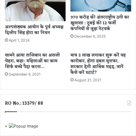
ह
में
प
1
रि
0
970 करोड़ की अंतरराष्ट्रीय ठगी का
णा
वीं
खुलासा : दुबई की 12 फर्जी
म
अल्पसंख्यक आयोग के पूर्व अध्यक्ष
औ
कंपनियों से जुड़ा नेटवर्क
दिलीप सिंह होरा का निधन
र
December 6, 2025
1
April 1, 2024
2
वीं
सामने आया तालिबान का असली
मात्र 2 लाख लगाकर शुरू करें यह
की
चेहरा, कहा- महिलाओं का काम
कारोबार, होगा डबल मुनाफा,
प
सिर्फ बच्चे पैदा करना…
सरकार देगी आर्थिक मदद, जानें
री
कैसे करें स्टार्ट?
September 9, 2021
क्षा
August 31, 2021
मा
र्च
से
RO No.: 13379/ 88
,
दे
खें
टा
×
इ
म