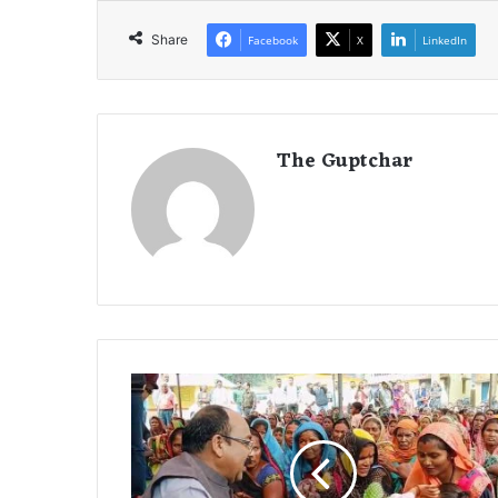
Share
Facebook
X
LinkedIn
The Guptchar
उ
प
-
मु
ख्य