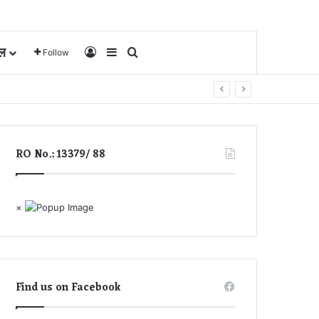
ल
Log In
Sidebar
Search for
Follow
RO No.: 13379/ 88
×
Find us on Facebook