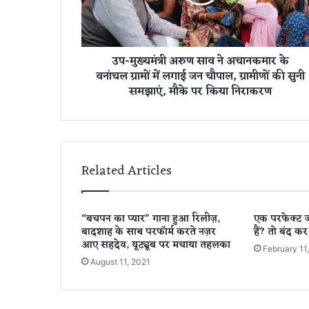
मं
त्री
अ
रु
उप-मुख्यमंत्री अरुण साव ने अचानकमार के
ण
वनांचल ग्रामों में लगाई जन चौपाल, ग्रामीणों की सुनी
सा
समझाएं, मौके पर किया निराकरण
व
ने
अ
चा
न
क
Related Articles
मा
र
के
“बचपन का प्यार” गाना हुआ रिलीज़,
एक परफेक्ट ज
व
बादशाह के साथ परफॉर्म करते नज़र
हैं? तो बंद कर
नां
आए सहदेव, यूट्यूब पर मचाया तहलका
च
February 11
August 11, 2021
ल
ग्रा
मों
में