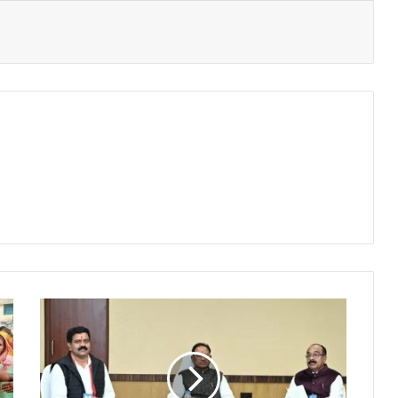
मु
ख्य
मं
त्री
वि