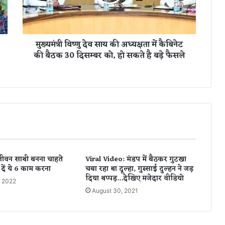
ष्णु
दे
व
सा
मुख्यमंत्री विष्णु देव साय की अध्यक्षता में कैबिनेट
य
की बैठक 30 दिसम्बर को, हो सकते है बड़े फैसले
की
अ
ध्य
क्ष
ता
में
कै
बि
ने
ट
ीवन साथी बनना चाहते
Viral Video: मंडप में बैठकर गुटखा
की
 दें ये 6 काम करना
चबा रहा था दूल्हा, गुस्साई दुल्हन ने जड़
बै
दिया थप्पड़…देखिए मजेदार वीडियो
ठ
, 2022
August 30, 2021
क
3
0
दि