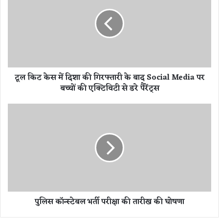
कि
ट
के
स
में
दि
शा
टूल किट केस में दिशा की गिरफ्तारी के बाद Social Media पर
की
बच्चों की एक्टिविटी से डरे पैरेंट्स
गि
र
फ्ता
पु
री
लि
के
स
बा
कॉ
द
न्स्टे
S
ब
o
ल
c
भ
i
र्ती
पुलिस कॉन्स्टेबल भर्ती परीक्षा की तारीख की घोषणा
a
प
l
री