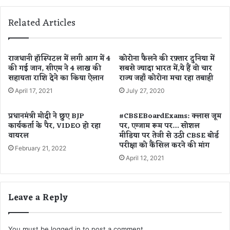
M
क्षा
e
की
Related Articles
d
ता
i
री
a
ख
प
की
राजधानी हॉस्पिटल में लगी आग में 4
कोरोना फैलने की रफ़्तार दुनिया में
र
की गई जान, सीएम ने 4 लाख की
सबसे ज्यादा भारत में,ये हैं वो चार
घो
सहायता राशि देने का किया ऐलान
राज्य जहाँ कोरोना मचा रहा तबाही
ब
ष
च्चों
णा
April 17, 2021
July 27, 2020
की
ए
प्रधानमंत्री मोदी ने छुए BJP
#CBSEBoardExams: क्लास जूम
क्टि
कार्यकर्ता के पैर, VIDEO हो रहा
पर, एग्जाम रूम पर… सोशल
वि
वायरल
मीडिया पर तेजी से उठी CBSE बोर्ड
टी
परीक्षा को कैंसिल करने की मांग
February 21, 2022
से
April 12, 2021
ड
रे
पै
Leave a Reply
रें
ट्स
You must be
logged in
to post a comment.