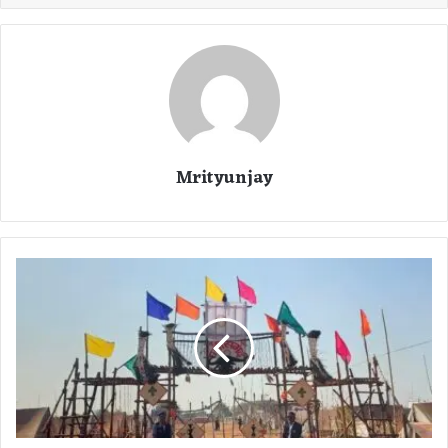
Mrityunjay
C
G
N
e
w
s
:
प्र
थ