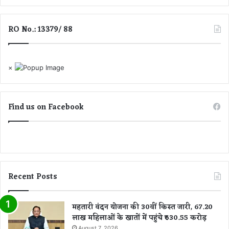
प
नी
RO No.: 13379/ 88
वा
णी
औ
र
×
व्य
व
हा
Find us on Facebook
र
प
र
सं
य
म
र
Recent Posts
ख
ना
हो
महतारी वंदन योजना की 30वीं किस्त जारी, 67.20
गा
लाख महिलाओं के खातों में पहुंचे ₹630.55 करोड़
August 7, 2026