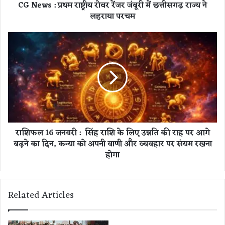
CG News : प्रथम राष्ट्रीय रोवर रेंजर जंबूरी में छत्तीसगढ़ राज्य ने
म
लहराया परचम
रा
ष्ट्री
य
रा
रो
शि
व
फ
र
ल
रें
1
ज
6
र
ज
जं
न
बू
व
राशिफल 16 जनवरी : सिंह राशि के लिए उन्नति की राह पर आगे
री
री
बढ़ने का दिन, कन्या को अपनी वाणी और व्यवहार पर संयम रखना
में
:
छ
होगा
त्ती
सिं
स
ह
ग
रा
Related Articles
ढ़
शि
रा
के
ज्य
लि