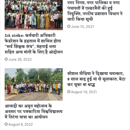
ने
ए
नगर निगम, नगर पालिका व नगर
ल
उ
पंचायतों में एल्डरमैनों की हुई
ह
नियुक्ति, नगरीय प्रशासन विभाग ने
न्न
जारी किया सूची
रा
ति
या
की
June 10, 2021
प
रा
DA strike: कर्मचारी अधिकारी
र
ह
फेडरेशन के हड़ताल में शामिल होगा
च
प
“सर्व शिक्षक संघ”, मंहगाई भत्ता
म
र
सहित अन्य मांगों के लिए है आंदोलन
आ
June 26, 2022
गे
ब
सोशल मीडिया ने दिखाया चमत्कार,
ढ़
8 साल बाद हुई मां से मुलाकात, बेटा
ने
कर चूका था श्राद्ध
का
August 19, 2021
दि
न
,
आजादी का अमृत महोत्सव के
अवसर पर पत्रकारिता विश्वविद्यालय
क
में तिरंगा यात्रा का आयोजन
न्या
को
August 8, 2022
अ