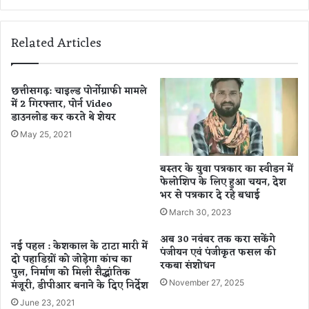
र
ल
रू
ना
म
Related Articles
डु
टू
की
री
रा
ड
ज
की
छत्तीसगढ़: चाइल्ड पोर्नोग्राफी मामले
नी
में 2 गिरफ्तार, पोर्न Video
प
ति
डाउनलोड कर करते थे शेयर
ह
में
ल
May 25, 2021
भू
:
चा
छ
बस्तर के युवा पत्रकार का स्वीडन में
ल
त्ती
फेलोशिप के लिए हुआ चयन, देश
,
स
भर से पत्रकार दे रहे बधाई
त
ग
March 30, 2023
मि
ढ़
ल
की
अब 30 नवंबर तक करा सकेंगे
नई पहल : केशकाल के टाटा मारी में
अ
बे
पंजीयन एवं पंजीकृत फसल की
दो पहाडिय़ों को जोड़ेगा कांच का
स्मि
टि
रकबा संशोधन
पुल, निर्माण को मिली सैद्धांतिक
ता
यों
मंजूरी, डीपीआर बनाने के दिए निर्देश
November 27, 2025
के
ने
June 23, 2021
मु
दि