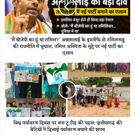
जे
पी
का
हूं
या
त
‘मैं बीजेपी का हूं या तमिल?’ अन्नामलाई के इस्तीफे से तमिलनाडु
मि
की राजनीति में भूचाल, तमिल अस्मिता के मुद्दे पर नई पार्टी का
ल
एलान
?
’
अ
वि
न्ना
श्व
म
प
ला
र्या
ई
व
के
र
इ
ण
स्ती
दि
फे
व
विश्व पर्यावरण दिवस पर रूम टू रीड की पहल: छत्तीसगढ़ की
से
स
त
बेटियों ने दिलाई पर्यावरण बचाने की शपथ
प
मि