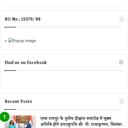
द्दे
ला
प
ई
र
प
RO No.: 13379/ 88
न
र्या
ई
व
पा
र
र्टी
ण
×
का
ब
ए
चा
ला
ने
Find us on Facebook
न
की
श
प
थ
Recent Posts
एम्स रायपुर के तृतीय दीक्षांत समारोह में मुख्य
अतिथि होंगे उपराष्ट्रपति सी. पी. राधाकृष्णन, सितंबर