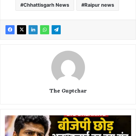
Chhattisgarh News
Raipur news
The Guptchar
‘
मैं
बी