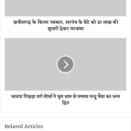
कि
ल
र
छत्तीसगढ़ के किलर पत्रकार, सरपंच के बेटे को 10 लाख की
प
सुपारी देकर मरवाया
त्र
का
र
भा
,
ज
स
पा
र
पि
पं
छ
च
ड़ा
के
व
बे
र्ग
टे
मो
भाजपा पिछड़ा वर्ग मोर्चा ने धूम धाम से मनाया नन्दू भैया का जन्म
को
र्चा
दिन
1
ने
0
धू
ला
म
ख
धा
Related Articles
की
म