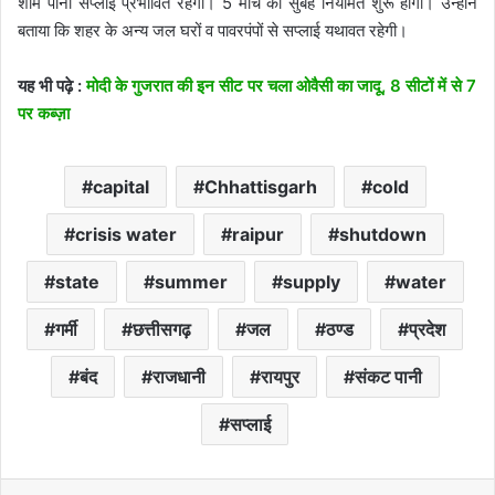
शाम पानी सप्लाई प्रभावित रहेगी। 5 मार्च को सुबह नियमित शुरू होगी। उन्होंने
बताया कि शहर के अन्य जल घरों व पावरपंपों से सप्लाई यथावत रहेगी।
यह भी पढ़े :
मोदी के गुजरात की इन सीट पर चला ओवैसी का जादू, 8 सीटों में से 7
पर कब्ज़ा
capital
Chhattisgarh
cold
crisis water
raipur
shutdown
state
summer
supply
water
गर्मी
छत्तीसगढ़
जल
ठण्ड
प्रदेश
बंद
राजधानी
रायपुर
संकट पानी
सप्लाई