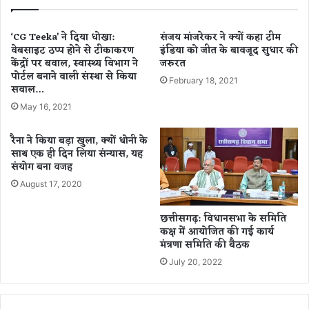
सु
से
पा
म
री
ना
‘CG Teeka’ ने दिया धोखा:
संजय मांजरेकर ने क्यों कहा टीम
दे
वेबसाइट ठप्प होने से टीकाकरण
इंडिया को जीत के बावजूद सुधार की
या
केंद्रों पर बवाल, स्वास्थ्य विभाग ने
जरुरत
क
न
पोर्टल बनाने वाली संस्था से किया
र
न्दू
February 18, 2021
सवाल…
म
भै
र
या
May 16, 2021
वा
का
या
ज
रैना ने किया बड़ा खुला, क्यों धोनी के
न्म
साथ एक ही दिन लिया संन्यास, यह
दि
संयोग बना वजह
न
August 17, 2020
छत्तीसगढ़: विधानसभा के समिति
कक्ष में आयोजित की गई कार्य
मंत्रणा समिति की बैठक
July 20, 2022