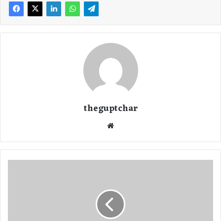
theguptchar
We
bsi
te
छ
त्ती
स
ग
ढ़
के