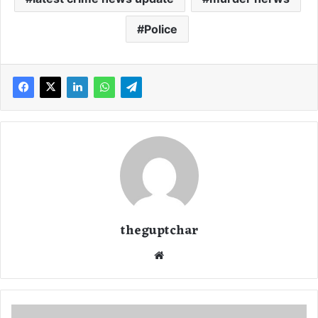
Police
theguptchar
We
bsi
te
भा