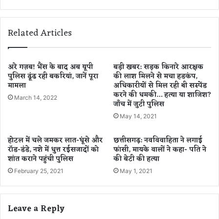
त
क्षे
त्रों
में
Related Articles
आ
ज
पा
नी
अरे गज़ब! भैंस के बाद अब यूपी
बड़ी खबर: सड़क किनारे आरक्षक
पुलिस ढूंढ रही बकरियां, जानें पूरा
की लाश मिलने से मचा हडकंप,
की
मामला
अधिकारीयों से मिल रही थी सस्पेंड
स
करने की धमकी… हत्या या शाजिश?
प्ला
March 14, 2022
जाँच में जुटी पुलिस
ई
र
May 14, 2021
हें
गी
होटल में चले जमकर लात-घूंसे और
छत्तीसगढ़: नवविवाहिता ने लगाई
बं
रॉड-डंडे, नशे में धुत्त रईसजादों को
फांसी, मायके वालों ने कहा- पति ने
द
शांत कराने पहुंची पुलिस
की बेटी की हत्या
,
February 25, 2021
May 1, 2021
जा
नि
ए
Leave a Reply
क
हा