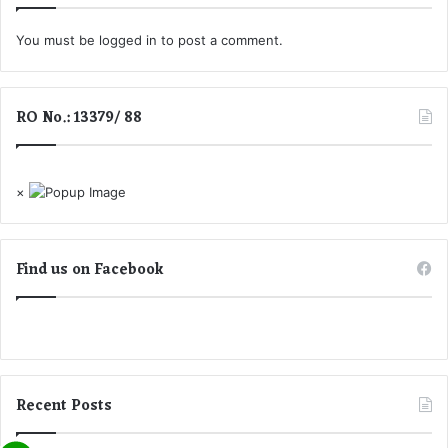
र
You must be
logged in
to post a comment.
हें
गा
पा
नी
RO No.: 13379/ 88
बं
द
×
Find us on Facebook
Recent Posts