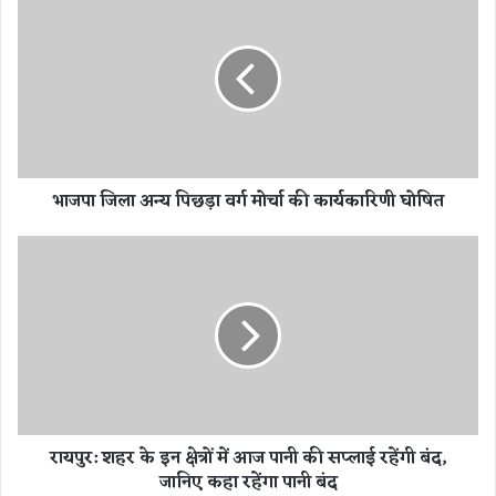
ज
पा
जि
ला
अ
न्य
पि
छ
भाजपा जिला अन्य पिछड़ा वर्ग मोर्चा की कार्यकारिणी घोषित
ड़ा
व
र्ग
रा
मो
य
र्चा
पु
की
र
का
:
र्य
श
का
ह
रि
र
णी
के
रायपुर: शहर के इन क्षेत्रों में आज पानी की सप्लाई रहेंगी बंद,
घो
इ
जानिए कहा रहेंगा पानी बंद
षि
न