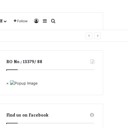
ल
Log In
Sidebar
Search for
Follow
RO No.: 13379/ 88
×
Find us on Facebook