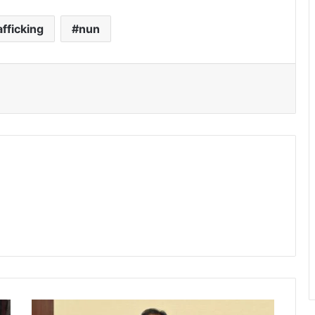
fficking
nun
C