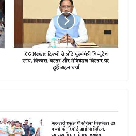
G
N
e
w
s
:
दि
ल्ली
CG News: दिल्ली से लौटे मुख्यमंत्री विष्णुदेव
से
साय, विकास, बस्तर और मंत्रिमंडल विस्तार पर
लौ
हुई अहम चर्चा
टे
मु
ख्य
मं
त्री
वि
ष्णु
दे
व
सरकारी स्कूल में कोरोना विस्फोट! 23
सा
बच्चों की रिपोर्ट आई पॉजिटिव,
य
स्वास्थ्य विभाग में मचा हड़कंप