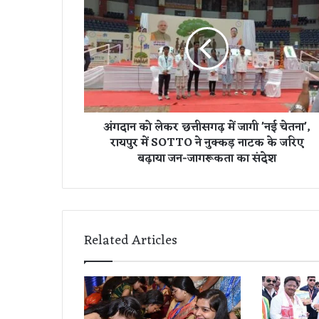
ग
दा
न
को
ले
क
र
छ
अंगदान को लेकर छत्तीसगढ़ में जागी 'नई चेतना',
त्ती
रायपुर में SOTTO ने नुक्कड़ नाटक के जरिए
स
बढ़ाया जन-जागरूकता का संदेश
ग
ढ़
में
जा
गी
'
Related Articles
न
ई
चे
त
ना