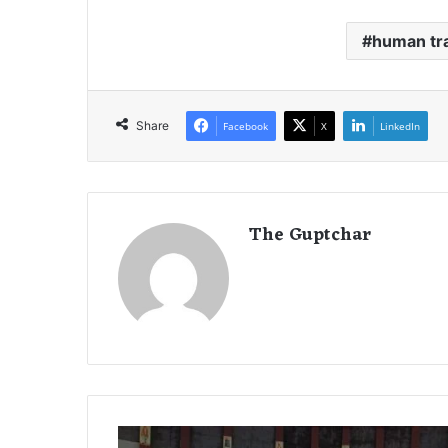
human tra
Share
Facebook
X
LinkedIn
The Guptchar
अं