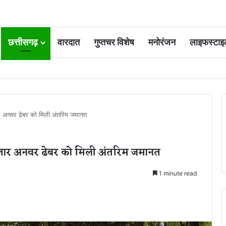
छत्तीसगढ़
वारदात
गुप्तचर विशेष
मनोरंजन
लाइफस्टाइ
 आवंटन 24 गुना बढ़ा; 36 परियोजनाओं पर चल रहा काम
र अनवर ढेबर को मिली अंतरिम जमानत
्तार अनवर ढेबर को मिली अंतरिम जमानत
1 minute read