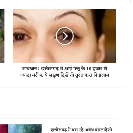
सा
व
धा
न
!
छ
त्ती
स
ग
सावधान ! छत्तीसगढ़ में आई फ्लू के 19 हजार से
ढ़
ज्यादा मरीज, ये लक्षण दिखें तो तुरंत करा लें इलाज
में
आ
ई
फ्लू
के
1
9
ह
जा
छत्तीसगढ़ में बस रहे अवैध बांग्लादेशी-
र