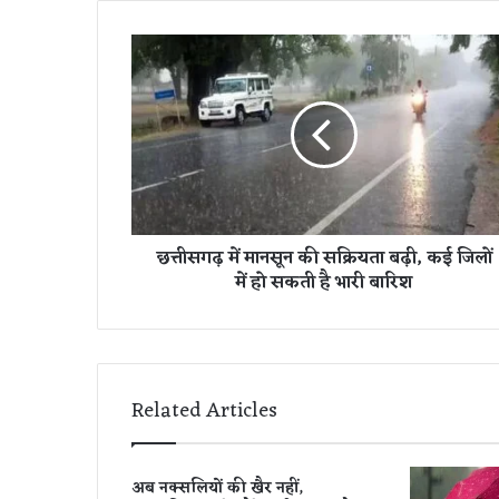
छ
त्ती
स
ग
ढ़
में
मा
न
सू
छत्तीसगढ़ में मानसून की सक्रियता बढ़ी, कई जिलों
न
में हो सकती है भारी बारिश
की
स
क्रि
य
ता
ब
Related Articles
ढ़ी
,
क
अब नक्सलियों की खैर नहीं,
ई