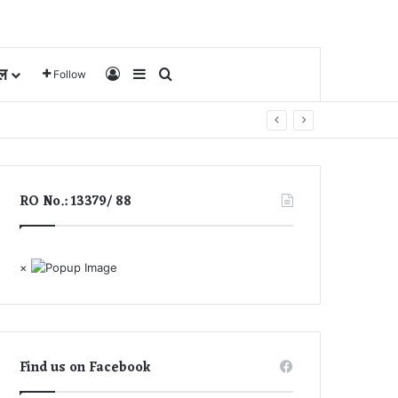
ल
Log In
Sidebar
Search for
Follow
RO No.: 13379/ 88
×
Find us on Facebook