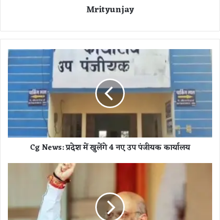
Mrityunjay
C
g
N
e
w
s
:
प्र
दे
Cg News: प्रदेश में खुलेंगे 4 नए उप पंजीयक कार्यालय
श
में
खु
छ
लें
त्ती
गे
स
4
ग
न
ढ़
ए
में