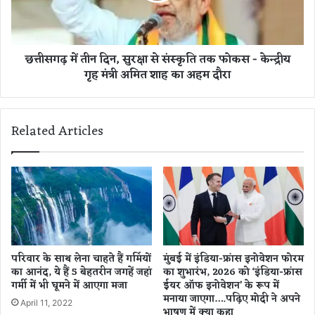
उ
ती
प
न
पं
दि
छत्तीसगढ़ में तीन दिन, सुरक्षा से संस्कृति तक फोकस - केन्द्रीय
जी
न
गृह मंत्री अमित शाह का अहम दौरा
य
,
क
सु
का
र
र्या
क्षा
Related Articles
ल
से
य
सं
स्कृ
ति
त
क
फो
क
स
परिवार के साथ लेना चाहते हैं गर्मियों
मुंबई में इंडिया-फ्रांस इनोवेशन फोरम
-
का आनंद, ये हैं 5 बेहतरीन जगहें जहां
का शुभारंभ, 2026 को ‘इंडिया-फ्रांस
के
गर्मी में भी घूमने में आएगा मजा
ईयर ऑफ इनोवेशन’ के रूप में
न्द्री
मनाया जाएगा….पढ़िए मोदी ने अपने
April 11, 2022
य
भाषण में क्या कहा