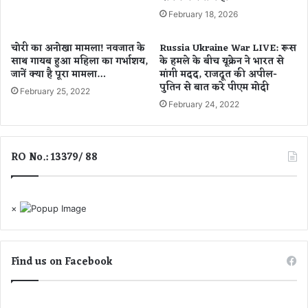
गृ
February 18, 2026
ह
मं
चोरी का अनोखा मामला! नवजात के
Russia Ukraine War LIVE: रूस
त्री
साथ गायब हुआ महिला का गर्भाशय,
के हमले के बीच यूक्रेन ने भारत से
अ
जानें क्या है पूरा मामला…
मांगी मदद, राजदूत की अपील-
मि
पुतिन से बात करे पीएम मोदी
February 25, 2022
त
February 24, 2022
शा
ह
का
अ
RO No.: 13379/ 88
ह
म
दौ
×
रा
Find us on Facebook