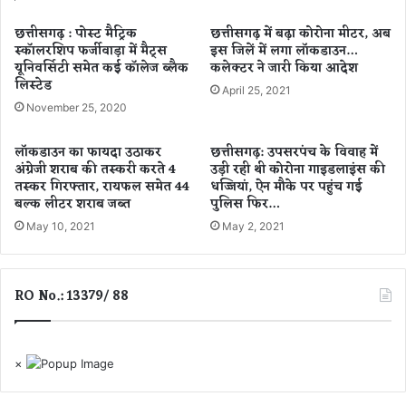
यों
वि
ने
ष्णु
छत्तीसगढ़ : पोस्ट मैट्रिक
छत्तीसगढ़ में बढ़ा कोरोना मीटर, अब
कि
स्कॉलरशिप फर्जीवाड़ा में मैट्स
इस जिलें में लगा लॉकडाउन…
दे
या
यूनिवर्सिटी समेत कई कॉलेज ब्लैक
कलेक्टर ने जारी किया आदेश
व
लिस्टेड
कि
सा
April 25, 2021
स
य
November 25, 2020
,
ने
S
कि
लॉकडाउन का फायदा उठाकर
छत्तीसगढ़: उपसरपंच के विवाह में
D
या
अंग्रेजी शराब की तस्करी करते 4
उड़ी रही थी कोरोना गाइडलाइंस की
M
न
तस्कर गिरफ्तार, रायफल समेत 44
धज्जियां, ऐन मौके पर पहुंच गई
ने
म
बल्क लीटर शराब जब्त
पुलिस फिर…
ज
न
May 10, 2021
May 2, 2021
म
,
क
यु
र
वा
RO No.: 13379/ 88
लु
ओं
टा
से
ए
रा
पै
ष्ट्र
×
से
नि
,
र्मा