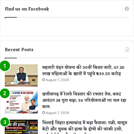
का
ण
र्य
में
Find us on Facebook
क्र
आ
म
गे
में
आ
अ
ने
श्ली
का
ल
आ
Recent Posts
ता
ह्वा
की
न
ह
महतारी वंदन योजना की 30वीं किस्त जारी, 67.20
दें
लाख महिलाओं के खातों में पहुंचे ₹630.55 करोड़
पा
August 7, 2026
र
छत्तीसगढ़ में रेलवे विस्तार की रफ्तार तेज, बजट
आवंटन 24 गुना बढ़ा; 36 परियोजनाओं पर चल रहा
काम
August 7, 2026
भिलाई तिहरा हत्याकांड में बड़ा फैसला: पत्नी, मासूम
बेटी और युवक की हत्या के दोषी की फांसी टली,