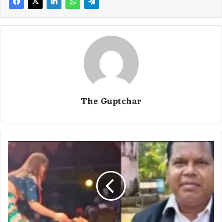
The Guptchar
C
G
N
e
w
s
:
क