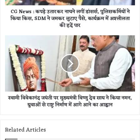
प
CG News : कपड़े उतारकर नाचने लगीं डांसर्स, पुलिसकर्मियों ने
ड़े
किया किस, SDM ने जमकर लुटाए पैसे, कार्यक्रम में अश्लीलता
उ
की हदें पार
ता
र
क
स्वा
र
मी
ना
वि
च
वे
ने
का
ल
नं
गीं
द
डां
ज
स
यं
स्वामी विवेकानंद जयंती पर मुख्यमंत्री विष्णु देव साय ने किया नमन,
र्स
ती
,
युवाओं से राष्ट्र निर्माण में आगे आने का आह्वान
प
पु
र
लि
मु
स
ख्य
Related Articles
क
मं
र्मि
त्री