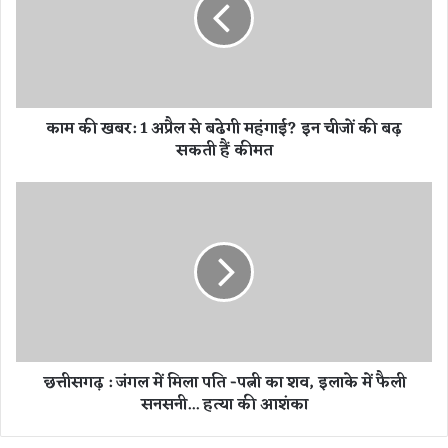
ख
ब
र
:
1
अ
काम की खबर: 1 अप्रैल से बढेगी महंगाई? इन चीजों की बढ़
प्रै
सकती हैं कीमत
ल
से
ब
छ
ढे
त्ती
गी
स
म
ग
हं
ढ़
गा
:
ई
जं
?
ग
इ
ल
छत्तीसगढ़ : जंगल में मिला पति -पत्नी का शव, इलाके में फैली
न
में
सनसनी... हत्या की आशंका
ची
मि
जों
ला
की
प