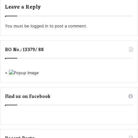
ह
Leave a Reply
त्या
की
आ
You must be
logged in
to post a comment.
शं
का
RO No.: 13379/ 88
×
Find us on Facebook