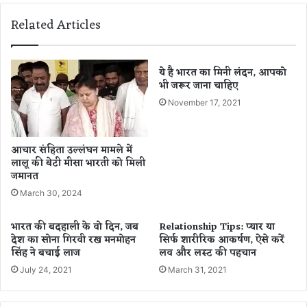
ब
ति
Related Articles
ढ़
-
स
प
क
त्नी
ती
का
ये है भारत का मिनी लंदन, आपको
हैं
भी जरूर जाना चाहिए
श
की
व
November 17, 2021
म
,
त
इ
ला
आचार संहिता उल्लंघन मामले में
के
लालू की बेटी मीसा भारती को मिली
में
जमानत
फै
March 30, 2024
ली
स
भारत की बदहाली के वो दिन, जब
Relationship Tips: प्यार या
न
देश का सोना गिरवी रख मनमोहन
सिर्फ शारीरिक आकर्षण, ऐसे करें
स
सिंह ने बचाई लाज
लव और लस्ट की पहचान
नी
July 24, 2021
March 31, 2021
.
.
.