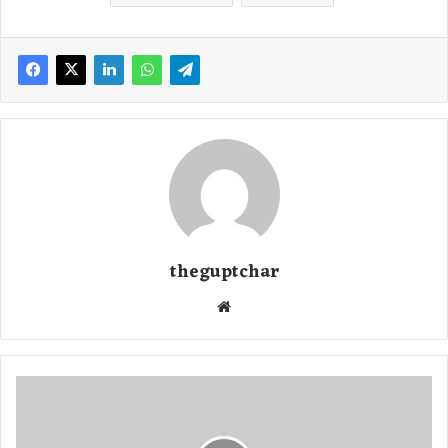
theguptchar
We
bsi
te
का
म
की