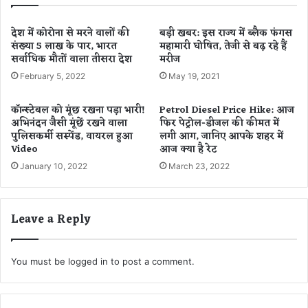
प्या
जै
र
सा
की
देश में कोरोना से मरने वालों की
बड़ी खबर: इस राज्य में ब्लैक फंगस
फी
संख्या 5 लाख के पार, भारत
महामारी घोषित, तेजी से बढ़ रहे हैं
न
सर्वाधिक मौतों वाला तीसरा देश
मरीज
च
ई
र
मि
February 5, 2022
May 19, 2021
.
सा
.
ल
कॉन्स्टेबल को मूंछ रखना पड़ा भारी!
Petrol Diesel Price Hike: आज
.
,
अभिनंदन जैसी मूंछें रखने वाला
फिर पेट्रोल-डीजल की कीमत में
जा
इ
पुलिसकर्मी सस्पेंड, वायरल हुआ
लगी आग, जानिए आपके शहर में
नि
न
Video
आज क्या है रेट
ए
की
January 10, 2022
March 23, 2022
इ
ल
स
व
के
स्टो
Leave a Reply
फा
री
य
प
दे
ढ़
हो
You must be
logged in
to post a comment.
जा
यें
गे