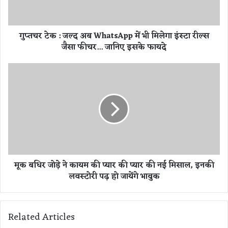
:
ज
ल्द
गुप्तचर टेक : जल्द अब WhatsApp में भी मिलेगा इंस्टा रील्स
अ
जैसा फीचर... जानिए इसके फायदे
ब
W
h
मू
a
क
t
ब
s
धि
A
र
p
जो
p
ड़े
में
ने
भी
का
मूक बधिर जोड़े ने कायम की प्यार की प्यार की नई मिसाल, इनकी
मि
य
लवस्टोरी पढ़ हो जायेंगे भावुक
ले
म
गा
की
इं
प्या
स्टा
र
Related Articles
री
की
ल्स