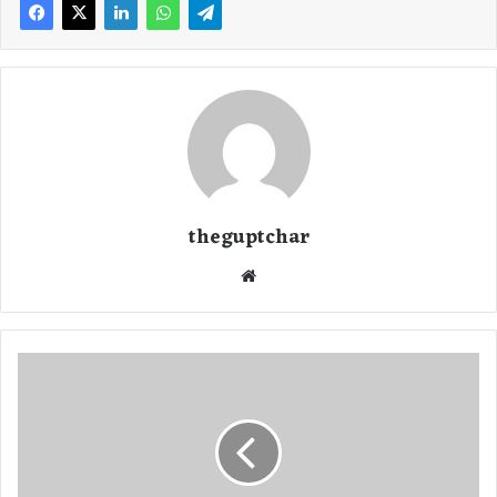
theguptchar
We
bsi
te
गु
प्त
च
र
टे
क