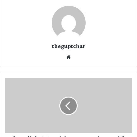
theguptchar
We
bsi
te
सै
क्स
स
र्वे
:
यौ
न
सं
बं