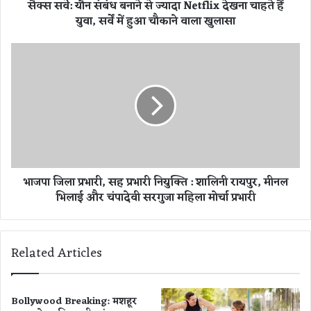
सैक्स सर्वे: यौन संबंध बनाने से ज्यादा Netflix देखना चाहते हैं
ध
युवा, सर्वें में हुआ चौकाने वाला खुलासा
ब
ना
ने
भा
से
ज
ज्या
पा
दा
जि
N
ला
e
प्र
t
भा
f
री
l
,
भाजपा जिला प्रभारी, सह प्रभारी नियुक्ति : शालिनी रायपुर, मीनल
i
स
भिलाई और चंपादेवी सरगुजा महिला मोर्चा प्रभारी
x
ह
दे
प्र
ख
भा
ना
री
Related Articles
चा
नि
ह
यु
ते
क्ति
हैं
:
Bollywood Breaking: मशहूर
यु