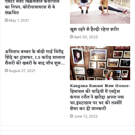
एक्टर मेजर बिक्रमजीत कंवरपाल
शा
का निधन, कोरोनावायरस से थे
वा
लि
संक्रमित
,
नी
स
रा
May 1, 2021
र्वें
य
खुश रहने से हैल्दी रहेगा शरीर
में
पु
April 30, 2023
हु
र
आ
,
चौ
अमिताभ बच्चन के बॉडी गार्ड जितेंद्र
मी
शिंदे का ट्रांसफर, 1.5 करोड़ सालाना
का
न
सैलरी की खबरों के बाद जाँच शुरू…
ने
ल
वा
भि
August 27, 2021
ला
ला
खु
ई
Kangana Ranaut New House:
ला
औ
हिमाचल की वादियों में एक्ट्रेस
सा
र
कंगना रनौत ने खरीदा अपना नया
चं
घर,इंस्टाग्राम पर घर की तस्वीरें
शेयर कर दी जानकारी
पा
दे
June 12, 2022
वी
स
र