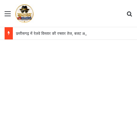
Menu
S
छत्तीसगढ़ में रेलवे विस्तार की रफ्तार तेज, बजट आवंटन 24 गुना बढ़ा; 36 परियोजनाओं पर चल रहा काम