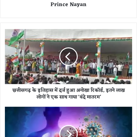
Prince Nayan
छ
त्ती
स
ग
ढ़
के
इ
ति
हा
छत्तीसगढ़ के इतिहास में दर्ज हुआ अनोखा रिकॉर्ड, इतने लाख
स
लोगों ने एक साथ गाया ‘वंदे मातरम’
में
द
र्ज
भा
हु
र
आ
त
अ
में
नो
न