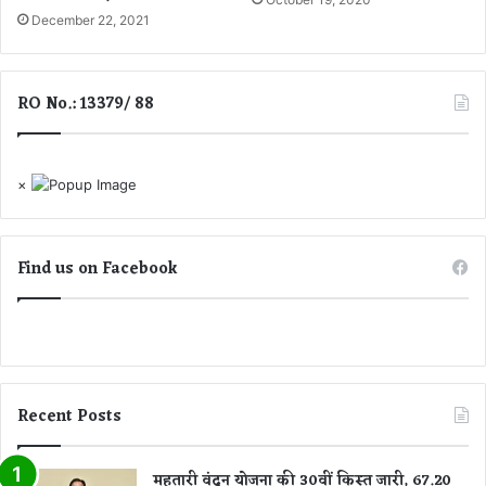
दे
ल
December 22, 2021
मा
क्ष
त
ण
र
औ
म
RO No.: 13379/ 88
र
’
ब
चा
व
×
के
त
री
के
Find us on Facebook
Recent Posts
महतारी वंदन योजना की 30वीं किस्त जारी, 67.20