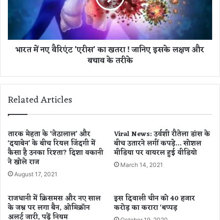
खा
ए
रि
वै
कॉ
रि
र्ड
एं
भारत में नए वैरिएंट 'एरीस' का खतरा ! जानिए इसके लक्षण और
,
ट
बचाव के तरीके
इ
'
त
ए
ने
री
ला
स
Related Articles
ख
'
लो
का
गों
ख
ने
त
तारक मेहता के ‘जेठालाल’ और
Viral News: उर्वशी रौतेला डांस के
ए
‘दयाबेन’ के बीच रियल जिंदगी में
बीच उतारने लगीं कपड़े… सोशल
रा
कैसा है उनका रिश्ता? दिशा वकानी
मीडिया पर वायरल हुई वीडियो
क
!
ने खोले राज
सा
जा
March 14, 2021
थ
नि
August 17, 2021
गा
ए
या
इ
राजधानी में क्रिसमस और नए साल
इस दिवाली चीन को 40 हजार
‘
स
के जश्न पर लगा बैन, ओमिक्रॉन
करोड़ का करारा ‘थप्पड़
वं
के
अलर्ट जारी, पढ़ें नियम
October 19, 2020