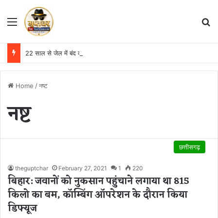
Menu
S
22 साल से जेल में बंद व्यक्ति निकला निर्दोष, हाई कोर्ट की एक गलती की वजह से जिंदगी हो गई बर्बाद; सुप्रीम कोर्ट ने किया बरी
Home
/
नष्ट
नष्ट
छत्तीसगढ़
theguptchar
February 27, 2021
1
220
बिहार: जवानों को नुकसान पहुंचाने लगाया था 815
किलो का बम, काॅम्बिंग ऑपरेशन के दौरान किया
डिफ्यूज