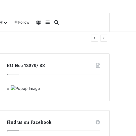
ल
Log In
Sidebar
Search for
Follow
RO No.: 13379/ 88
×
Find us on Facebook