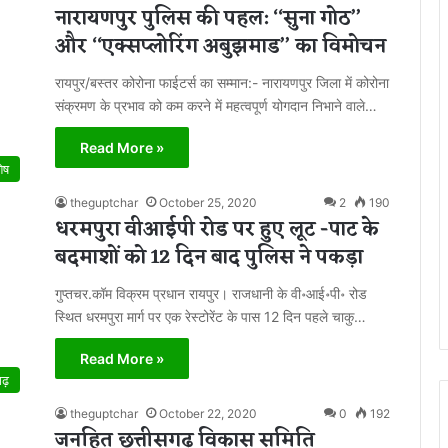
नारायणपुर पुलिस की पहल: ‘‘सुना गोठ’’
और ‘‘एक्सप्लोरिंग अबुझमाड’’ का विमोचन
रायपुर/बस्तर कोरोना फाईटर्स का सम्मान:- नारायणपुर जिला में कोरोना
संक्रमण के प्रभाव को कम करने में महत्वपूर्ण योगदान निभाने वाले…
Read More »
शेष
theguptchar
October 25, 2020
2
190
धरमपुरा वीआईपी रोड पर हुए लूट -पाट के
बदमाशों को 12 दिन बाद पुलिस ने पकड़ा
गुप्तचर.कॉम विक्रम प्रधान रायपुर। राजधानी के वी॰आई॰पी॰ रोड
स्थित धरमपुरा मार्ग पर एक रेस्टोरेंट के पास 12 दिन पहले चाकु…
Read More »
गढ़
theguptchar
October 22, 2020
0
192
जनहित छत्तीसगढ़ विकास समिति