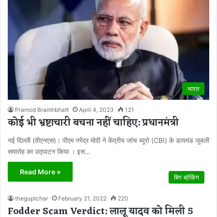
भारत
Pramod Bramhbhatt
April 4, 2023
121
कोई भी भ्रष्टाचारी बचना नहीं चाहिए: प्रधानमंत्री
नई दिल्ली (वीएनएस)। पीएम नरेंद्र मोदी ने केंद्रीय जांच ब्यूरो (CBI) के डायमंड जुबली
समारोह का उद्घाटन किया । इस…
Read More »
बिग ब्रेकिंग
theguptchar
February 21, 2022
220
Fodder Scam Verdict: लालू यादव को मिली 5