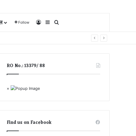
ल
Log In
Sidebar
Search for
Follow
RO No.: 13379/ 88
×
Find us on Facebook