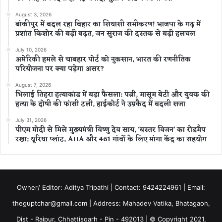
August 3, 2026
बांकीपुर में बदल रहा बिहार का सियासी समीकरण! भाजपा के गढ़ में
प्रशांत किशोर की बड़ी बढ़त, जन सुराज की दस्तक से बढ़ी हलचल
July 10, 2026
अमेरिकी हमले से चाबहार पोर्ट को नुकसान, भारत की रणनीतिक
परियोजना पर क्या पड़ेगा असर?
August 7, 2026
भिलाई तिहरा हत्याकांड में बड़ा फैसला: पत्नी, मासूम बेटी और युवक की
हत्या के दोषी की फांसी टली, हाईकोर्ट ने उम्रकैद में बदली सजा
July 31, 2026
पीएम मोदी से मिले मुख्यमंत्री विष्णु देव साय, ‘बस्तर विजन’ का रोडमैप
रखा; यूरिया प्लांट, AIIA और 461 गांवों के लिए मांगा केंद्र का सहयोग
Owner/ Editor: Aditya Tripathi | Contact: 9424224961 | Email:
theguptchar@gmail.com | Address: Mahadev Vatika, Bhatagaon,
Dist - Raipur, Chhattisgarh - Pin - 492013 | © Copyright 2021,