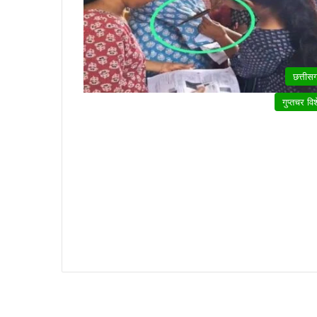
छत्तीस
गुप्तचर वि