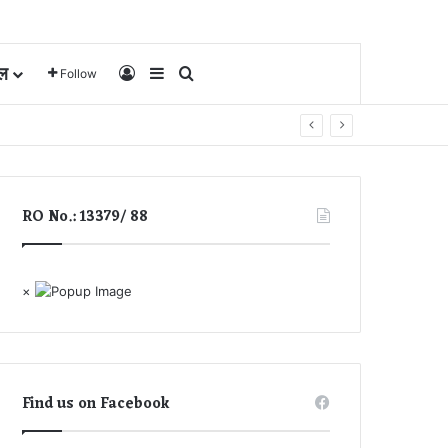
ल
Log In
Sidebar
Search for
Follow
RO No.: 13379/ 88
×
Find us on Facebook