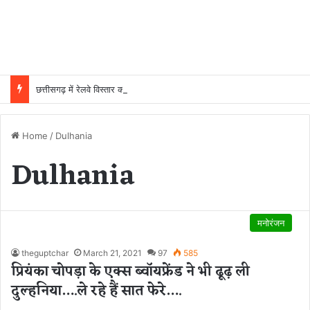
छत्तीसगढ़ में रेलवे विस्तार की रफ्तार तेज, बजट आवंटन 24 गुना बढ़ा; 36 परियोजनाओं पर चल रहा काम
Home
/
Dulhania
Dulhania
मनोरंजन
theguptchar
March 21, 2021
97
585
प्रियंका चोपड़ा के एक्स ब्वाॅयफ्रेंड ने भी ढूढ़ ली
दुल्हनिया….ले रहे हैं सात फेरे….