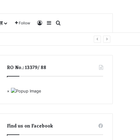
ल
Log In
Sidebar
Search for
Follow
RO No.: 13379/ 88
×
Find us on Facebook