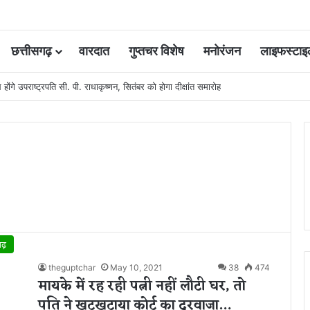
छत्तीसगढ़
वारदात
गुप्तचर विशेष
मनोरंजन
लाइफस्टाइ
 कोर्ट की एक गलती की वजह से जिंदगी हो गई बर्बाद; सुप्रीम कोर्ट ने किया बरी
गढ़
theguptchar
May 10, 2021
38
474
मायके में रह रही पत्नी नहीं लौटी घर, तो
पति ने खटखटाया कोर्ट का दरवाजा…