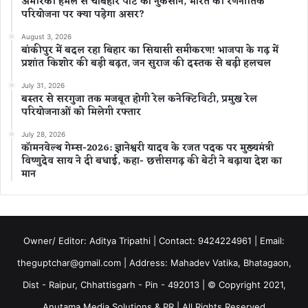
अमेरिकी हमले से चाबहार पोर्ट को नुकसान, भारत की रणनीतिक
परियोजना पर क्या पड़ेगा असर?
August 3, 2026
बांकीपुर में बदल रहा बिहार का सियासी समीकरण! भाजपा के गढ़ में
प्रशांत किशोर की बड़ी बढ़त, जन सुराज की दस्तक से बढ़ी हलचल
July 31, 2026
बस्तर से सरगुजा तक मजबूत होगी रेल कनेक्टिविटी, प्रमुख रेल
परियोजनाओं को मिलेगी रफ्तार
July 28, 2026
कॉमनवेल्थ गेम्स-2026: ज्ञानेश्वरी यादव के रजत पदक पर मुख्यमंत्री
विष्णुदेव साय ने दी बधाई, कहा- छत्तीसगढ़ की बेटी ने बढ़ाया देश का
मान
Owner/ Editor: Aditya Tripathi | Contact: 9424224961 | Email:
theguptchar@gmail.com | Address: Mahadev Vatika, Bhatagaon,
Dist - Raipur, Chhattisgarh - Pin - 492013 | © Copyright 2021,
Anutama Media Solutions & PR | All Rights Reserved