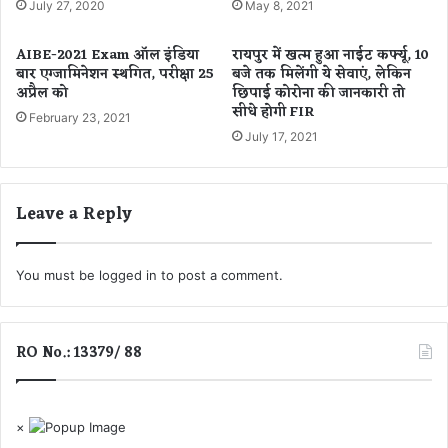
अ
July 27, 2020
May 8, 2021
सा
धि
न
का
AIBE-2021 Exam ऑल इंडिया
रायपुर में खत्म हुआ नाईट कर्फ्यू, 10
रि
बार एग्जामिनेशन स्थगित, परीक्षा 25
बजे तक मिलेंगी ये सेवाएं, लेकिन
यों
अप्रैल को
छिपाई कोरोना की जानकारी तो
का
सीधे होगी FIR
February 23, 2021
हु
July 17, 2021
आ
त
बा
Leave a Reply
द
ला
,
य
You must be
logged in
to post a comment.
हाँ
दे
खें
RO No.: 13379/ 88
पू
री
लि
स्ट
×