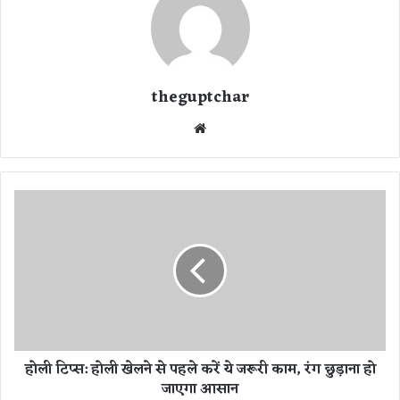
theguptchar
We
bsi
te
हो
ली
टि
प्स
:
हो
ली
खे
ल
होली टिप्स: होली खेलने से पहले करें ये जरूरी काम, रंग छुड़ाना हो
ने
जाएगा आसान
से