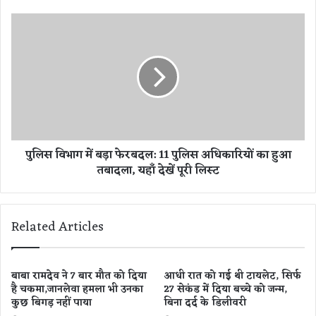
प
ह
पु
ले
लि
क
स
रें
वि
ये
भा
ज
ग
रू
में
री
ब
का
ड़ा
पुलिस विभाग में बड़ा फेरबदल: 11 पुलिस अधिकारियों का हुआ
म
फे
तबादला, यहाँ देखें पूरी लिस्ट
,
र
रं
ब
ग
द
छु
ल
Related Articles
ड़ा
:
ना
1
हो
1
जा
पु
बाबा रामदेव ने 7 बार मौत को दिया
आधी रात को गई थी टायलेट, सिर्फ
ए
है चकमा,जानलेवा हमला भी उनका
27 सेकंड में दिया बच्चे को जन्म,
लि
कुछ बिगड़ नहीं पाया
बिना दर्द के डिलीवरी
गा
स
आ