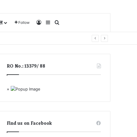
ल
Log In
Sidebar
Search for
Follow
RO No.: 13379/ 88
×
Find us on Facebook