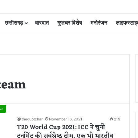
छत्तीसगढ़
वारदात
गुप्तचर विशेष
मनोरंजन
लाइफस्टाइ
 आवंटन 24 गुना बढ़ा; 36 परियोजनाओं पर चल रहा काम
 team
ेल
theguptchar
November 16, 2021
219
T20 World Cup 2021: ICC ने चुनी
टूर्नामेंट की सर्वश्रेष्‍ठ टीम, एक भी भारतीय