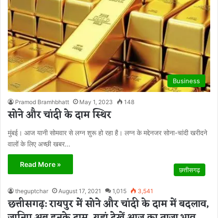
Business
Pramod Bramhbhatt
May 1, 2023
148
सोने और चांदी के दाम स्थिर
मुंबई। आज यानी सोमवार से लग्न शुरू हो रहा है। लग्न के मद्देनजर सोना-चांदी खरीदने
वालों के लिए अच्छी खबर…
Read More »
छत्तीसगढ़
theguptchar
August 17, 2021
1,015
3,541
छत्तीसगढ़: रायपुर में सोने और चांदी के दाम में बदलाव,
जानिए अब इनके दाम, यहां देखें आज का ताजा भाव