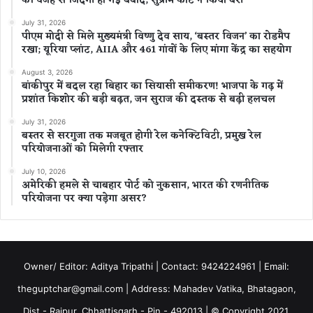
की वजह से जिंदगी हो गई बर्बाद; सुप्रीम कोर्ट ने किया बरी
July 31, 2026
पीएम मोदी से मिले मुख्यमंत्री विष्णु देव साय, ‘बस्तर विजन’ का रोडमैप
रखा; यूरिया प्लांट, AIIA और 461 गांवों के लिए मांगा केंद्र का सहयोग
August 3, 2026
बांकीपुर में बदल रहा बिहार का सियासी समीकरण! भाजपा के गढ़ में
प्रशांत किशोर की बड़ी बढ़त, जन सुराज की दस्तक से बढ़ी हलचल
July 31, 2026
बस्तर से सरगुजा तक मजबूत होगी रेल कनेक्टिविटी, प्रमुख रेल
परियोजनाओं को मिलेगी रफ्तार
July 10, 2026
अमेरिकी हमले से चाबहार पोर्ट को नुकसान, भारत की रणनीतिक
परियोजना पर क्या पड़ेगा असर?
Owner/ Editor: Aditya Tripathi | Contact: 9424224961 | Email:
theguptchar@gmail.com | Address: Mahadev Vatika, Bhatagaon,
Dist - Raipur, Chhattisgarh - Pin - 492013 | © Copyright 2021,