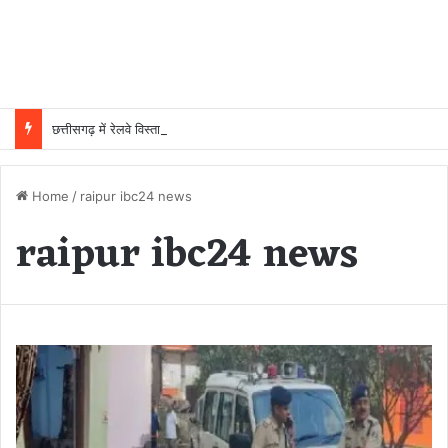
छत्तीसगढ़ में रेलवे विस्तार की रफ्तार तेज, बजट आवंटन 24 गुना बढ़ा; 36 परियोजनाओं पर चल रहा काम
Home
/
raipur ibc24 news
raipur ibc24 news