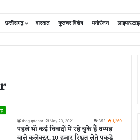
छत्तीसगढ़
वारदात
गुप्तचर विशेष
मनोरंजन
लाइफस्टाइ
 आवंटन 24 गुना बढ़ा; 36 परियोजनाओं पर चल रहा काम
or
गढ़
theguptchar
May 23, 2021
352
1,260
पहले भी कई विवादों में रहे चुके हैं थप्पड़
वाले कलेक्टर, 10 हजार रिश्वत लेते पकड़े