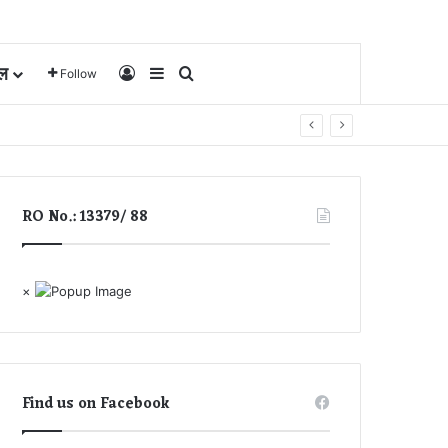
ल
Log In
Sidebar
Search for
Follow
RO No.: 13379/ 88
×
Find us on Facebook