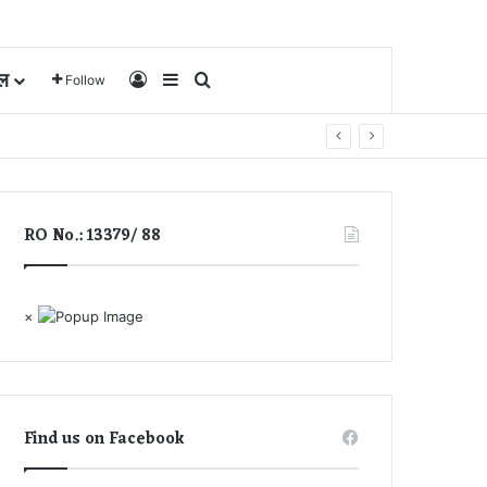
ल
Log In
Sidebar
Search for
Follow
RO No.: 13379/ 88
×
Find us on Facebook