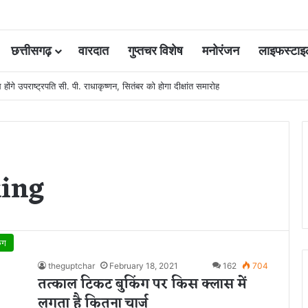
छत्तीसगढ़
वारदात
गुप्तचर विशेष
मनोरंजन
लाइफस्टाइ
 कोर्ट की एक गलती की वजह से जिंदगी हो गई बर्बाद; सुप्रीम कोर्ट ने किया बरी
king
िंग
theguptchar
February 18, 2021
162
704
तत्काल टिकट बुकिंग पर किस क्लास में
लगता है कितना चार्ज