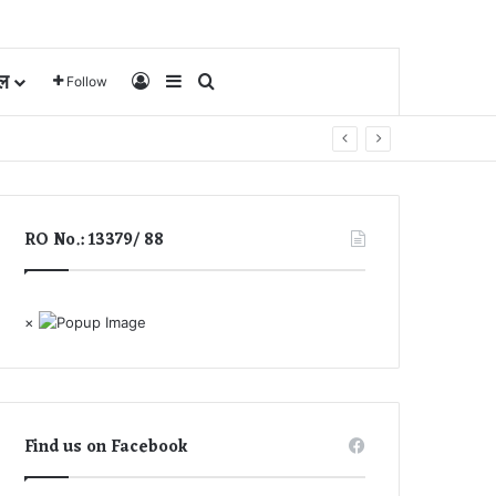
ल
Log In
Sidebar
Search for
Follow
RO No.: 13379/ 88
×
Find us on Facebook