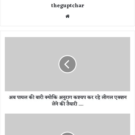
theguptchar
We
bsi
te
अ
ब
पा
य
ल
की
बा
री
क्यो
अब पायल की बारी क्योकि अनुराग कश्यप कर रहे लीगल एक्शन
कि
लेने की तैयारी ....
अ
नु
रा
क
ग
म
क
ल