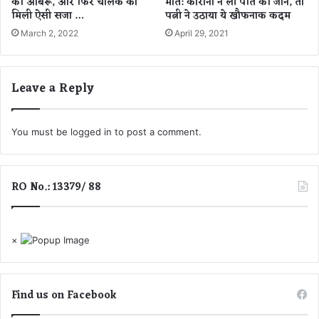
की आबरू, और फिर चालक को
मौत: कोरोना ने ली पति की जान, तो
क
मिली ऐसी सजा …
पत्नी ने उठाया ये खौफनाक कदम
र
March 2, 2022
April 29, 2021
रो
ए
थे
Leave a Reply
न
वा
ज
खु
You must be
logged in
to post a comment.
द
.
.
RO No.: 13379/ 88
.
.
×
Find us on Facebook