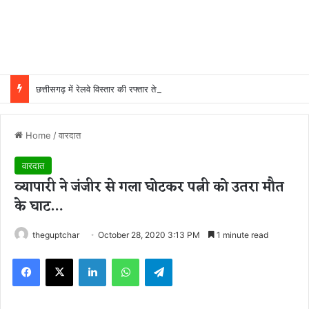
छत्तीसगढ़ में रेलवे विस्तार की रफ्तार तेज, बजट आवंटन 24 गुना बढ़ा; 36 परियोजनाओं पर चल रहा काम
Home
/
वारदात
वारदात
व्यापारी ने जंजीर से गला घोटकर पत्नी को उतरा मौत
के घाट…
theguptchar
October 28, 2020 3:13 PM
1 minute read
Facebook
X
LinkedIn
WhatsApp
Telegram