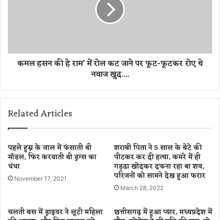
श्य
ह
प
स
क
न
र
की
र
हे
हे
रा
कमल हसन की हे राम' में रोल कट जाने पर फूट-फूटकर रोए थे
ली
म
नवाज खुद....
ग
'
ल
में
ए
रो
क्श
ल
Related Articles
न
क
ले
ट
ने
जा
की
ने
पहले हुस्न के जाल में फंसाती थी
शराबी पिता ने 5 साल के बेटे की
तै
मॉडल, फिर करवाती थी ड्रग्स का
पीटकर कर दी हत्या, कमरे में ही
प
धंधा
गड्‌ढा खोदकर दफना रहा था शव,
या
र
परिजनों को सामने देख हुआ फरार
री
फू
November 17, 2021
.
ट
March 28, 2022
.
-
.
फू
चलती बस में ड्राइवर ने लूटी महिला
छत्तीसगढ़ में हुआ प्यार, मध्यप्रदेश में
.
ट