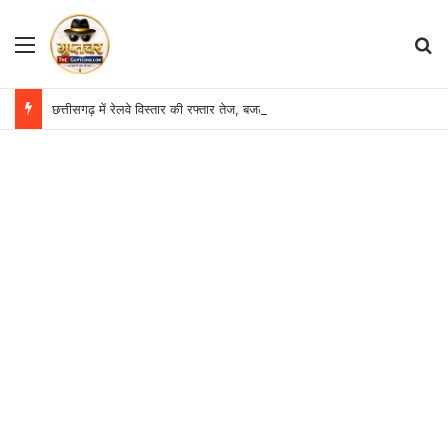
Menu
S
छत्तीसगढ़ में रेलवे विस्तार की रफ्तार तेज, बजट आवंटन 24 गुना बढ़ा; 36 परियोजनाओं पर चल रहा काम