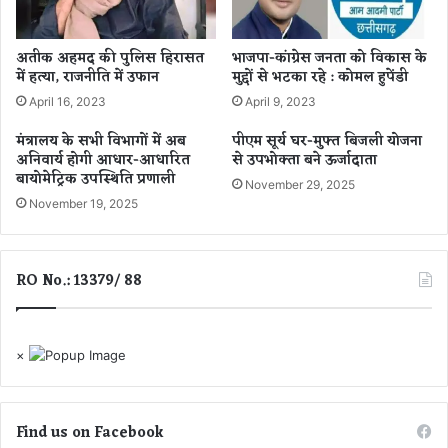
ग
म
ढ़
अ
से
शो
अतीक अहमद की पुलिस हिरासत
भाजपा-कांग्रेस जनता को विकास के
गु
क
में हत्या, राजनीति में उफान
मुद्दों से भटका रहे : कोमल हुपेंडी
ज
च
April 16, 2023
April 9, 2023
र
तु
ने
र्वे
मंत्रालय के सभी विभागों में अब
पीएम सूर्य घर-मुफ्त बिजली योजना
वा
दी
अनिवार्य होगी आधार-आधारित
से उपभोक्ता बने ऊर्जादाता
ली
भे
बायोमेट्रिक उपस्थिति प्रणाली
November 29, 2025
9
जे
November 19, 2025
ट्रे
ग
नें
ए
1
जे
7
RO No.: 13379/ 88
ल
जु
ला
ई
×
से
र
हें
गी
Find us on Facebook
र