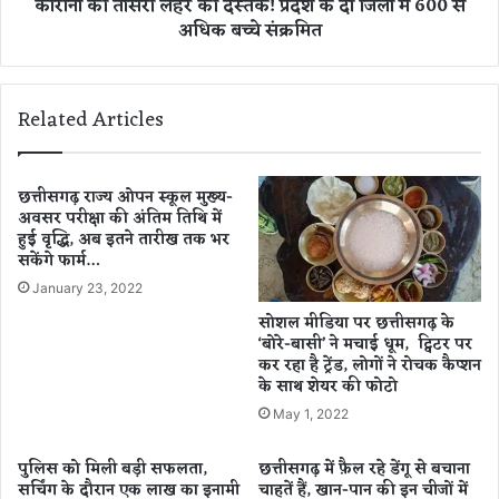
कोरोना की तीसरी लहर की दस्तक! प्रदेश के दो जिलों में 600 से
अ
र
अधिक बच्चे संक्रमित
ब
की
घ
द
र
स्त
प
क
Related Articles
र
!
ब
प्र
ना
दे
एं
श
छत्तीसगढ़ राज्य ओपन स्कूल मुख्य-
वे
अवसर परीक्षा की अंतिम तिथि में
के
हुई वृद्धि, अब इतने तारीख तक भर
जि
दो
सकेंगे फार्म…
टे
जि
ब
लों
January 23, 2022
ल
में
सोशल मीडिया पर छत्तीसगढ़ के
मो
6
‘बोरे-बासी’ ने मचाई धूम, ट्विटर पर
मो
0
कर रहा है ट्रेंड, लोगों ने रोचक कैप्शन
ज
0
के साथ शेयर की फोटो
,
से
May 1, 2022
जा
अ
नि
धि
पुलिस को मिली बड़ी सफलता,
छत्तीसगढ़ में फ़ैल रहे डेंगू से बचाना
ए
क
सर्चिंग के दौरान एक लाख का इनामी
चाहतें हैं, खान-पान की इन चीजों में
ये
ब