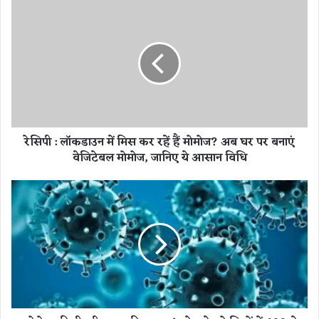
रे
सि
पी
:
लॉ
क
डा
उ
न
रेसिपी : लॉकडाउन में मिस कर रहें हैं मोमोज? अब घर पर बनाएं
में
वेजिटेबल मोमोज, जानिए ये आसान विधि
मि
स
क
को
र
रो
र
ना
हें
की
हैं
ती
मो
स
मो
री
ज
ल
?
ह