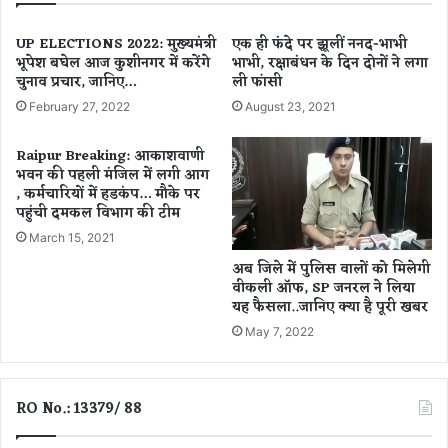
ना
सा
ने
य
UP ELECTIONS 2022: मुख्यमंत्री
एक ही फंदे पर झूलीं ननद-भाभी
का
भूपेश बघेल आज कुशीनगर में करेंगे
भाभी, रक्षाबंधन के दिन दोनों ने लगा
ने
चुनाव प्रचार, जानिए…
ली फांसी
सं
पी
क
ए
February 27, 2022
August 23, 2021
ल्प
म
लें
मो
Raipur Breaking: आकाशवाणी
-
दी
भवन की पहली मंजिल में लगी आग
मु
को
, कर्मचारियों में हडकंप… मौके पर
ख्य
दि
पहुंची दमकल विभाग की टीम
मं
या
March 15, 2021
त्री
आ
अब जिले में पुलिस वालों को मिलेगी
वि
मं
वीकली ऑफ, SP जनरल ने लिया
ष्णु
त्र
यह फैसला..जानिए क्या है पूरी खबर
दे
ण
व
May 7, 2022
,
सा
वि
य
का
स
RO No.: 13379/ 88
का
ब्लू