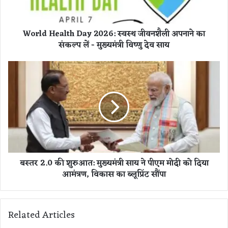
e
a
l
World Health Day 2026: स्वस्थ जीवनशैली अपनाने का
t
संकल्प लें - मुख्यमंत्री विष्णु देव साय
h
D
a
ब
y
स्त
2
र
0
2
2
.
6
0
:
की
स्व
शु
स्थ
रु
बस्तर 2.0 की शुरुआत: मुख्यमंत्री साय ने पीएम मोदी को दिया
जी
आ
आमंत्रण, विकास का ब्लूप्रिंट सौंपा
व
त
न
:
शै
मु
ली
ख्य
Related Articles
अ
मं
प
त्री