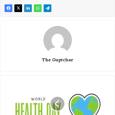
The Guptchar
W
o
r
l
d
H