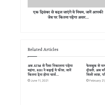
ब
द
एक दिसंबर से बदल जाएंगे ये नियम, जानें आपकी
ल
जेब पर कितना पड़ेगा असर...
जा
एं
गे
ये
नि
य
म
Related Articles
,
जा
नें
अब ATM से पैसा निकालना पड़ेगा
फेसबुक से न
आ
महंगा, RBI ने बढ़ाई ये फीस, जानें
दोस्ती, अब मह
प
कितना देना होगा चार्ज…
मिली लाश, पढ
की
June 11, 2021
February 21
जे
ब
प
र
कि