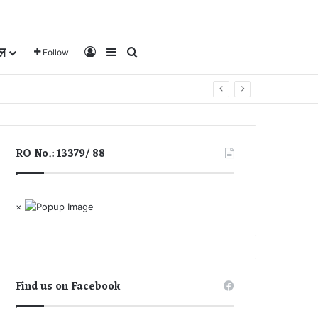
ल
Log In
Sidebar
Search for
Follow
RO No.: 13379/ 88
×
Find us on Facebook