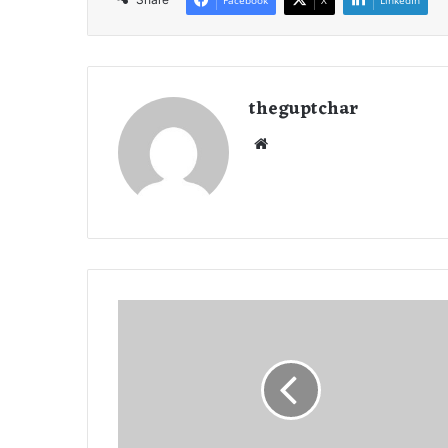
Facebook
X
LinkedIn
theguptchar
We
bsi
te
ए
क
दि
सं
ब
र
से