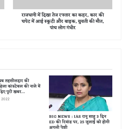
ते
ज
राजधानी में दिखा तेज रफ्तार का कहर, कार की
र
चपेट में आई स्कूटी और बाइक, युवती की मौत,
फ्ता
पांच लोग गंभीर
र
का
क
ह
र
,
का
र
की
ायब तहसीलदार की
च
िला कांस्टेबल की नाले में
पे
़िए पूरी खबर…
ट
, 2022
में
आ
ई
BIG NEWS : IAS रानू साहू 3 दिन
स्कू
ED की रिमांड पर, 25 जुलाई को होगी
टी
अगली पेशी